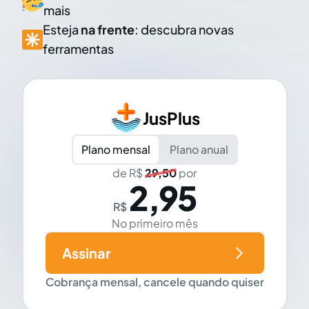
mais
Esteja
na frente
: descubra novas
ferramentas
JusPlus
Plano mensal
Plano anual
de R$
29,50
por
2,95
R$
No primeiro mês
Assinar
Cobrança mensal, cancele quando quiser