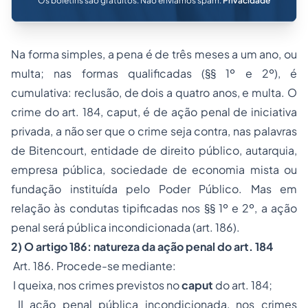
Os boletins são gratuitos. Não enviamos spam.
Privacidade
Na forma simples, a pena é de três meses a um ano, ou
multa; nas formas qualificadas (§§ 1º e 2º), é
cumulativa: reclusão, de dois a quatro anos, e multa. O
crime do art. 184, caput, é de ação penal de iniciativa
privada, a não ser que o crime seja contra, nas palavras
de Bitencourt, entidade de direito público, autarquia,
empresa pública, sociedade de economia mista ou
fundação instituída pelo Poder Público. Mas em
relação às condutas tipificadas nos §§ 1º e 2º, a ação
penal será pública incondicionada (art. 186).
2) O artigo 186: natureza da ação penal do art. 184
Art. 186. Procede-se mediante:
I queixa, nos crimes previstos no
caput
do art. 184;
II ação penal pública incondicionada, nos crimes