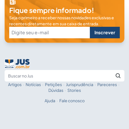
Fique sempre informado!
Seja o primeiro a receber nossas novidades exclusivas e
recentes diretamente em sua caixa de entrada.
Inscrever
Artigos
·
Notícias
·
Petições
·
Jurisprudência
·
Pareceres
·
Fale com a IA
Buscar no Jus
Dúvidas
·
Stories
Ajuda
·
Fale conosco