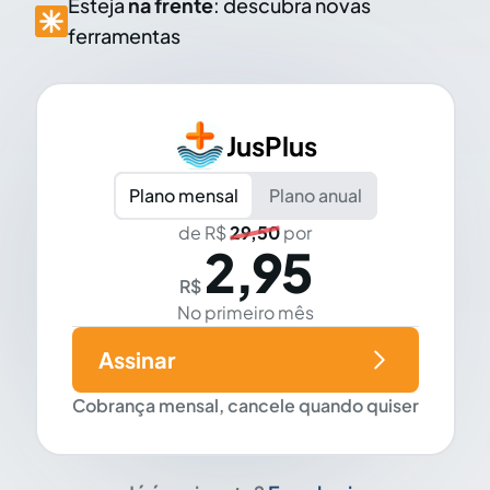
Esteja
na frente
: descubra novas
ferramentas
JusPlus
Plano mensal
Plano anual
de R$
29,50
por
2,95
R$
No primeiro mês
Assinar
Cobrança mensal, cancele quando quiser