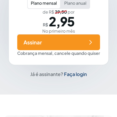
Plano mensal
Plano anual
de R$
29,50
por
2,95
R$
No primeiro mês
Assinar
Cobrança mensal, cancele quando quiser
Já é assinante?
Faça login