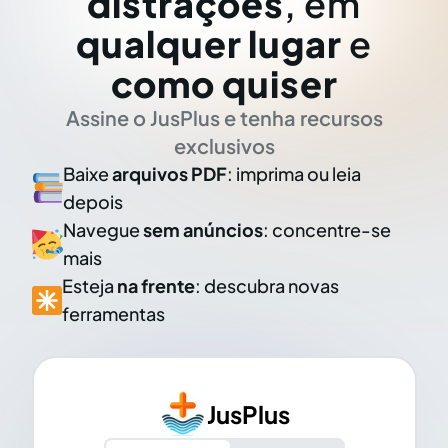
distrações
, em
qualquer lugar
e
como quiser
Assine o JusPlus e tenha recursos
exclusivos
Baixe
arquivos PDF
: imprima ou leia
depois
Navegue
sem anúncios
: concentre-se
mais
Esteja
na frente
: descubra novas
ferramentas
JusPlus