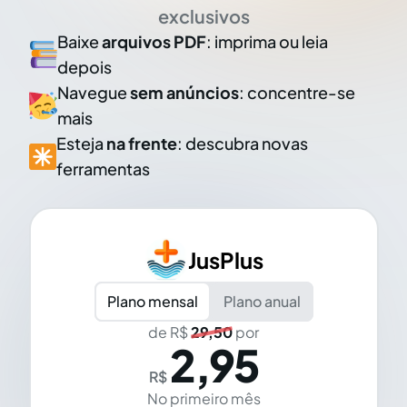
exclusivos
Baixe
arquivos PDF
: imprima ou leia
depois
Navegue
sem anúncios
: concentre-se
mais
Esteja
na frente
: descubra novas
ferramentas
JusPlus
Plano mensal
Plano anual
de R$
29,50
por
2,95
R$
No primeiro mês