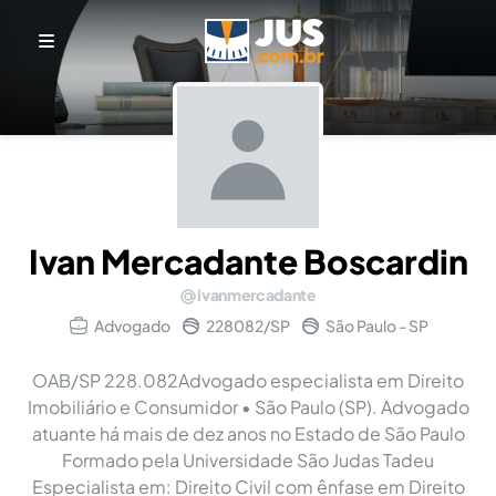
Ivan Mercadante Boscardin
ivanmercadante
Advogado
228082/SP
São Paulo - SP
OAB/SP 228.082Advogado especialista em Direito
Imobiliário e Consumidor • São Paulo (SP). Advogado
atuante há mais de dez anos no Estado de São Paulo
Formado pela Universidade São Judas Tadeu
Especialista em: Direito Civil com ênfase em Direito