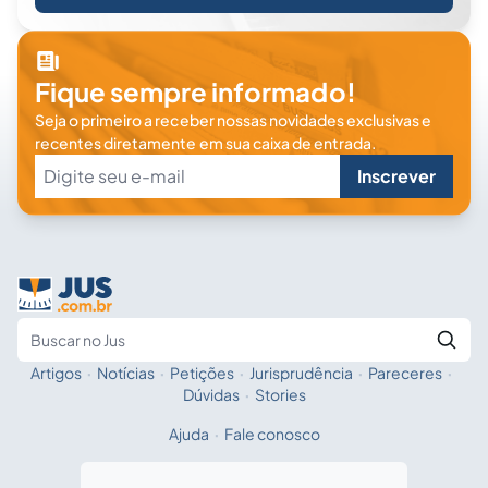
Fique sempre informado!
Seja o primeiro a receber nossas novidades exclusivas e
recentes diretamente em sua caixa de entrada.
Inscrever
Artigos
·
Notícias
·
Petições
·
Jurisprudência
·
Pareceres
·
Fale com a IA
Buscar no Jus
Dúvidas
·
Stories
Ajuda
·
Fale conosco