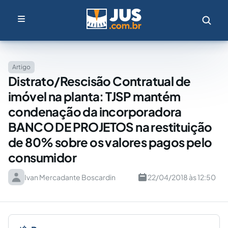
Artigo
Distrato/Rescisão Contratual de
imóvel na planta: TJSP mantém
condenação da incorporadora
BANCO DE PROJETOS na restituição
de 80% sobre os valores pagos pelo
consumidor
Ivan Mercadante Boscardin
22/04/2018 às 12:50