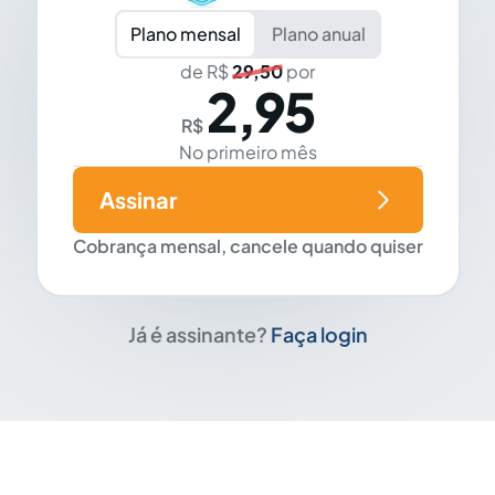
Plano mensal
Plano anual
de R$
29,50
por
2,95
R$
No primeiro mês
Assinar
Cobrança mensal, cancele quando quiser
Já é assinante?
Faça login