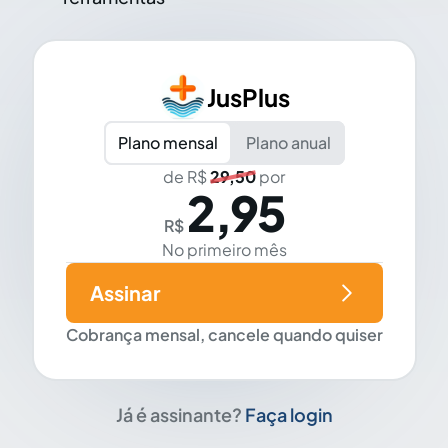
JusPlus
Plano mensal
Plano anual
de R$
29,50
por
2,95
R$
No primeiro mês
Assinar
Cobrança mensal, cancele quando quiser
Já é assinante?
Faça login