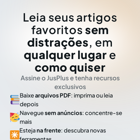
Leia seus artigos
favoritos
sem
distrações
, em
qualquer lugar
e
como quiser
Assine o JusPlus e tenha recursos
exclusivos
Baixe
arquivos PDF
: imprima ou leia
depois
Navegue
sem anúncios
: concentre-se
mais
Esteja
na frente
: descubra novas
ferramentas