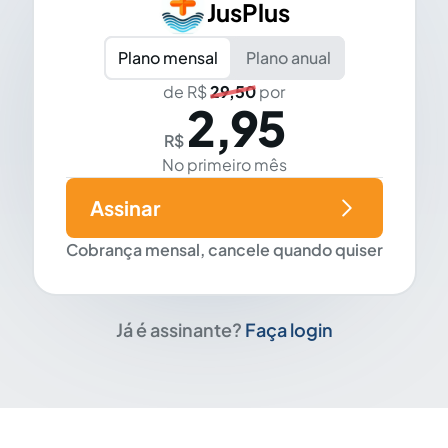
JusPlus
Plano mensal
Plano anual
de R$
29,50
por
2,95
R$
No primeiro mês
Assinar
Cobrança mensal, cancele quando quiser
Já é assinante?
Faça login