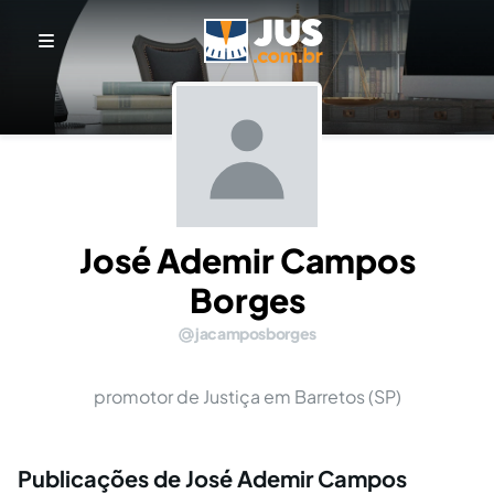
José Ademir Campos
Borges
jacamposborges
promotor de Justiça em Barretos (SP)
Publicações de José Ademir Campos