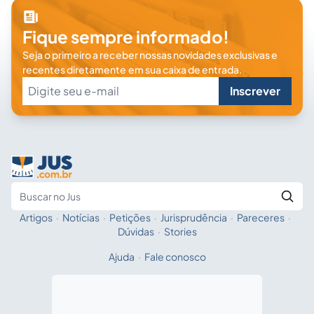
Fique sempre informado!
Seja o primeiro a receber nossas novidades exclusivas e
recentes diretamente em sua caixa de entrada.
Inscrever
Artigos
·
Notícias
·
Petições
·
Jurisprudência
·
Pareceres
·
Fale com a IA
Buscar no Jus
Dúvidas
·
Stories
Ajuda
·
Fale conosco