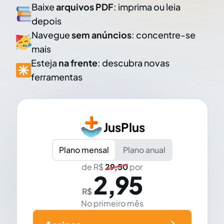
Baixe
arquivos PDF
: imprima ou leia
depois
Navegue
sem anúncios
: concentre-se
mais
Esteja
na frente
: descubra novas
ferramentas
JusPlus
Plano mensal
Plano anual
de R$
29,50
por
2,95
R$
No primeiro mês