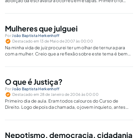
abolição da escravatura ocorreu em etapas. Primeiro foi
abolido o tráfico de escravos (1850). Depois foi promulgada
a Lei do Ventre Livre, em benefício dos filhos de escravos
(1871). Veio depois…
Mulheres que julguei
Por
João Baptista Herkenhoff
Destacado em 13 de Maio de 2007 às 00:00
Na minha vida de juiz procurei ter um olhar de ternura para
com a mulher. Creio que a reflexão sobre este tema é bem
própria para o Dia das Mães. E a reflexão será, a meu ver,
tanto mais válida…
O que é Justiça?
Por
João Baptista Herkenhoff
Destacado em 28 de Janeiro de 2006 às 00:00
Primeiro dia de aula. Eram todos calouros do Curso de
Direito. Logo depois da chamada, o jovem inquieto, antes
mesmo que eu me apresentasse como professor, lança a
pergunta: - "Professor, que é Justiça?". No semblante do
jovem, percebi que…
Nepotismo, democracia, cidadania