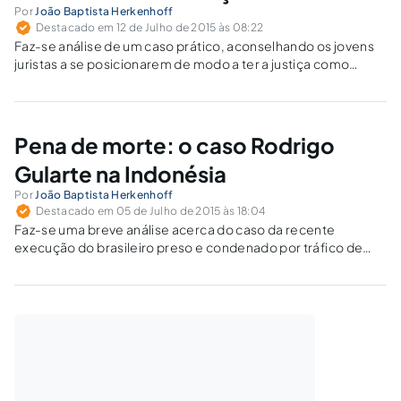
Por
João Baptista Herkenhoff
Destacado em 12 de Julho de 2015 às 08:22
Faz-se análise de um caso prático, aconselhando os jovens
juristas a se posicionarem de modo a ter a justiça como
verdadeiro fim, através de uma interpretação mais madura
da lei.
Pena de morte: o caso Rodrigo
Gularte na Indonésia
Por
João Baptista Herkenhoff
Destacado em 05 de Julho de 2015 às 18:04
Faz-se uma breve análise acerca do caso da recente
execução do brasileiro preso e condenado por tráfico de
entorpecentes. Como fica a relação entre Brasil e
Indonésia?