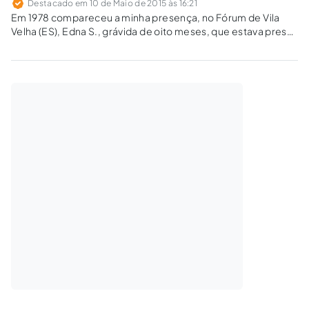
Destacado em 10 de Maio de 2015 às 16:21
Em 1978 compareceu a minha presença, no Fórum de Vila
Velha (ES), Edna S., grávida de oito meses, que estava presa.
Diante do quadro dramático – uma pobre mulher grávida,
encarcerada –, proferi, em audiência, despacho que a
libertou.