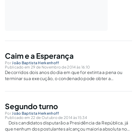
Caim e a Esperança
Por
João Baptista Herkenhoff
Publicado em 29 de Novembro de 2014 às 16:10
Decorridos dois anos do dia em que for extinta a pena ou
terminar sua execução, o condenado pode obter a
reabilitação. Mesmo assim, o estigma do processo criminal é
extremamente cruel. Entre a Esperança e as marcas de
Caim, escolham a Esperança.
Segundo turno
Por
João Baptista Herkenhoff
Publicado em 22 de Outubro de 2014 às 15:34
Dois candidatos disputarão a Presidência da República, já
que nenhum dos postulantes alcançou maioria absoluta no
primeiro turno. Nos Estados da Federação haverá segundo