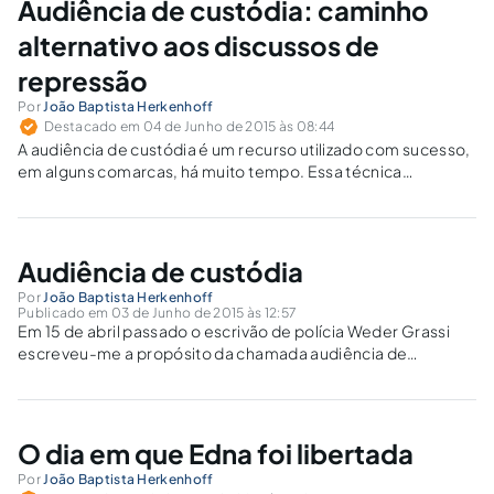
Audiência de custódia: caminho
alternativo aos discussos de
repressão
Por
João Baptista Herkenhoff
Destacado em 04 de Junho de 2015 às 08:44
A audiência de custódia é um recurso utilizado com sucesso,
em alguns comarcas, há muito tempo. Essa técnica
processual vai na contramão dos discussos da repressão em
voga. Qual a saída mais adequada?
Audiência de custódia
Por
João Baptista Herkenhoff
Publicado em 03 de Junho de 2015 às 12:57
Em 15 de abril passado o escrivão de polícia Weder Grassi
escreveu-me a propósito da chamada audiência de
custódia, que está sendo agora instituída. No e-mail ele
disse que fui o precursor desta ideia. Isto porque determinei
há muitos anos, através...
O dia em que Edna foi libertada
Por
João Baptista Herkenhoff