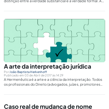
distinção entre a verdade substancial e a verdade formal. A
verdade formal é aquela que decorre da aparência das
coisas. A verdade substancial é aquela que expressa a
natureza profunda...
A arte da interpretação jurídica
Por
João Baptista Herkenhoff
Publicado em 03 de Abril de 2017 às 14:29
A Hermenêutica é a arte e a ciência da interpretação. Todos
os profissionais do Direito (advogados, juízes, promotores
de Justiça, procuradores, assistentes jurídicos) estão
diariamente às voltas com a tarefa de descobrir o sentido e o
alcance das leis. Fui...
Caso real de mudança de nome