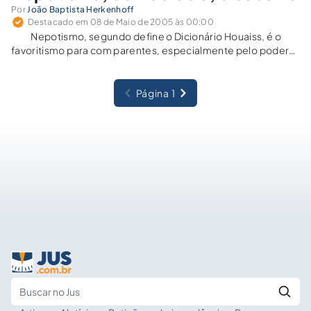
Por
João Baptista Herkenhoff
Destacado em 08 de Maio de 2005 às 00:00
Nepotismo, segundo define o Dicionário Houaiss, é o
favoritismo para com parentes, especialmente pelo poder
público. A proibição da prática do nepotismo decorre do
sistema democrático. Uma boa interpretação da
Constituição Federal de 1988, com recurso à exegese
Página 1
sistemática e…