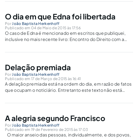
O dia em que Edna foi libertada
Por
João Baptista Herkenhoff
Publicado em 04 de Maio de 2015 às 17:56
O caso de Edna é mencionado em escritos que publiquei,
inclusive no mais recente livro: Encontro do Direito com a
Poesia – Crônicas e escritos leves (GZ Editora, Rio). O que
diferencia o presente texto de qualquer outro, inspirado no
mesmo caso...
Delação premiada
Por
João Baptista Herkenhoff
Publicado em 17 de Março de 2015 às 16:41
A delação premiada está na ordem do dia, em razão de fatos
que ocupam o noticiário. Entretanto este texto não está
focado nas circunstâncias do momento. Neste artigo trato
da delação premiada, sob o ângulo ético e doutrinário. As
reflexões...
A alegria segundo Francisco
Por
João Baptista Herkenhoff
Publicado em 19 de Fevereiro de 2015 às 17:03
O maior anseio das pessoas, individualmente, e dos povos,