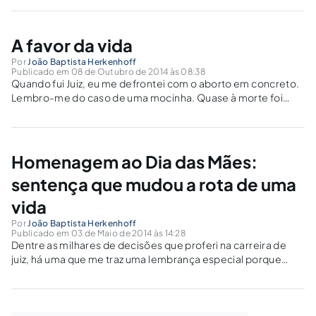
turno quando nenhum candidato ao Governo tiver obtido a
maioria absoluta dos sufrágios. No...
A favor da vida
Por
João Baptista Herkenhoff
Publicado em 08 de Outubro de 2014 às 08:38
Quando fui Juiz, eu me defrontei com o aborto em concreto.
Lembro-me do caso de uma mocinha. Quase à morte foi
levada para um hospital que a socorreu e comunicou depois
o fato à Justiça.
Homenagem ao Dia das Mães:
sentença que mudou a rota de uma
vida
Por
João Baptista Herkenhoff
Publicado em 03 de Maio de 2014 às 14:28
Dentre as milhares de decisões que proferi na carreira de
juiz, há uma que me traz uma lembrança especial porque
mudou a rota de uma vida. Edna era humilde e pobre. Sua
maior riqueza era aquela criança que pulsava no seu ventre.