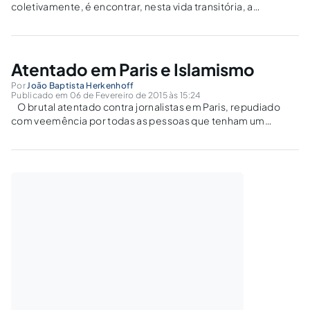
coletivamente, é encontrar, nesta vida transitória, a
felicidade e a alegria. No mundo capitalista, onde tudo se
transforma em mercadoria, pretende-se fazer da felicidade
um objeto de consumo e, por...
Atentado em Paris e Islamismo
Por
João Baptista Herkenhoff
Publicado em 06 de Fevereiro de 2015 às 15:24
O brutal atentado contra jornalistas em Paris, repudiado
com veemência por todas as pessoas que tenham um
mínimo de senso, está permitindo que se reacenda, por
malícia de alguns, um sentimento de rejeição ao Islamismo.
Este sentimento preconceituoso...