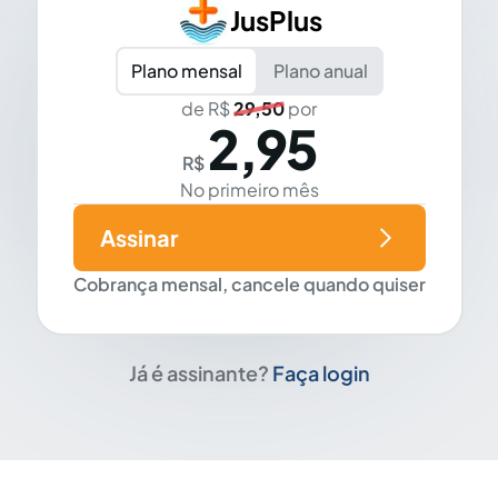
JusPlus
Plano mensal
Plano anual
de R$
29,50
por
2,95
R$
No primeiro mês
Assinar
Cobrança mensal, cancele quando quiser
Já é assinante?
Faça login