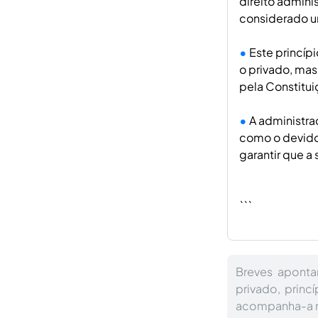
direito admini
considerado um
Este princíp
o privado, mas
pela Constitui
A administra
como o devido 
garantir que a
```
Breves aponta
privado, princí
acompanha-a no