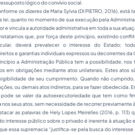
ssuposto lógico do convívio social.
nforme os dizeres de Maria Sylvia (DI PIETRO, 2016), está
 lei, quanto no momento de sua execução pela Administraç
dor e vincula a autoridade administrativa em toda a sua atuaç
tatamos que, por força deste princípio, existindo conflit
icular, deverá prevalecer o interesse do Estado; tod
ireitos e garantias individuais expressos ou decorrentes da 
incípio a Administração Pública tem a possibilidade, nos 
iros em obrigações mediante atos unilaterais. Estes atos s
xigibilidade de seu cumprimento. Quando não cumprido,
anções, ou demais atos indiretos, para se fazer obedecida. 
o pode se valer da autoexecutoriedade que tem como fi
a nos seus atos, sem necessidade de recorrer previamente às 
tacar as palavras de Hely Lopes Meirelles (2016, p. 113)
do interesse público sobre o privado é inerente à atuação 
 que essa supremacia “justifica-se pela busca do interesse 