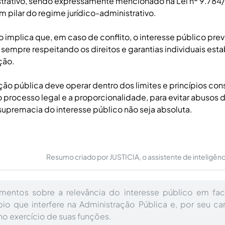
strativo, sendo expressamente mencionado na Lei nº 9.784
 pilar do regime jurídico-administrativo.
io implica que, em caso de conflito, o interesse público pre
 sempre respeitando os direitos e garantias individuais est
ção.
ção pública deve operar dentro dos limites e princípios cons
processo legal e a proporcionalidade, para evitar abusos 
 supremacia do interesse público não seja absoluta.
Resumo criado por JUSTICIA, o assistente de inteligência 
mentos sobre a relevância do interesse público em fac
pio que interfere na Administração Pública e, por seu car
 exercício de suas funções.