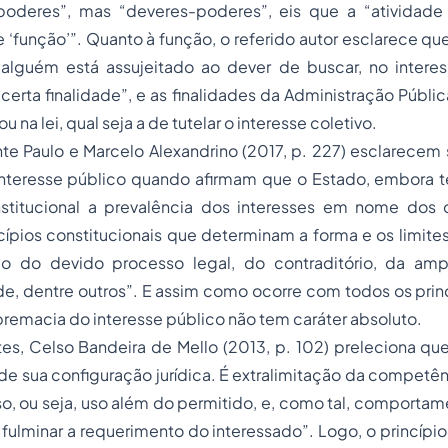
oderes”, mas “deveres-poderes”, eis que a “atividade 
função’”. Quanto à função, o referido autor esclarece qu
lguém está assujeitado ao dever de buscar, no intere
erta finalidade”, e as finalidades da Administração Públic
u na lei, qual seja a de tutelar o interesse coletivo.
te Paulo e Marcelo Alexandrino (2017, p. 227) esclarecem 
nteresse público quando afirmam que o Estado, embora 
titucional a prevalência dos interesses em nome dos q
ncípios constitucionais que determinam a forma e os limite
io do devido processo legal, do contraditório, da amp
e, dentre outros”. E assim como ocorre com todos os princí
remacia do interesse público não tem caráter absoluto.
tes, Celso Bandeira de Mello (2013, p. 102) preleciona q
e sua configuração jurídica. É extralimitação da competên
so, ou seja, uso além do permitido, e, como tal, comportam
e fulminar a requerimento do interessado”. Logo, o princípi