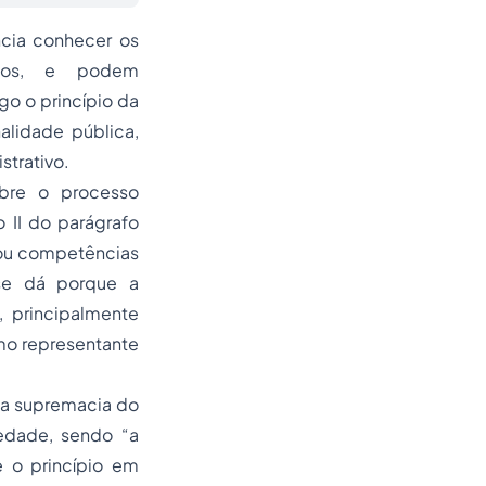
ncia conhecer os
rios, e podem
go o princípio da
alidade pública,
strativo.
obre o processo
o II do parágrafo
s ou competências
 se dá porque a
, principalmente
omo representante
 da supremacia do
iedade, sendo “a
e o princípio em