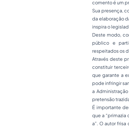
comento é um pre
Sua presença, co
da elaboração da
inspira o legisla
Deste modo, cons
público e part
respeitados os d
Através deste pr
constituir terce
que garante a e
pode infringir s
a Administraçã
pretensão trazid
É importante des
que a “primazia 
a”. O autor frisa