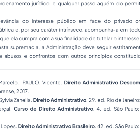
ordenamento jurídico, e qualquer passo aquém do permi
evância do interesse público em face do privado o
blica e, por seu caráter intrínseco, acompanha-a em todo
ue ela cumpra com a sua finalidade de tutelar o interesse
sta supremacia, a Administração deve seguir estritamente
e abusos e confrontos com outros princípios constitucio
arcelo.; PAULO, Vicente.
Direito Administrativo Desco
orense, 2017.
Sylvia Zanella.
Direito Administrativo
. 29. ed. Rio de Janeir
arçal.
Curso de Direito Administrativo
. 4. ed. São Paulo
 Lopes.
Direito Administrativo Brasileiro
. 42. ed. São Paulo: