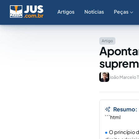
Artigos
Notícias
Peças
Artigo
Apontam
suprema
João Marcelo
Resumo:
```html
O princípio 