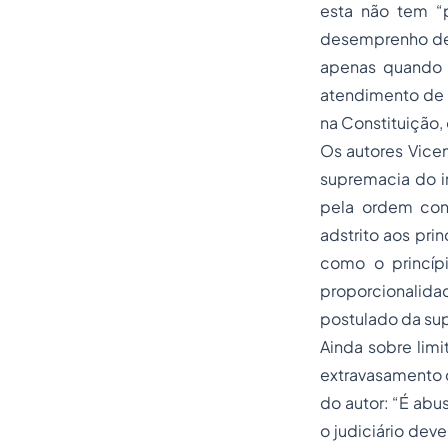
esta não tem “p
desemprenho de ‘
apenas quando a
atendimento de c
na Constituição, o
Os autores Vicen
supremacia do i
pela ordem cons
adstrito aos pri
como o princíp
proporcionalidad
postulado da sup
Ainda sobre limi
extravasamento d
do autor: “É abu
o judiciário dev