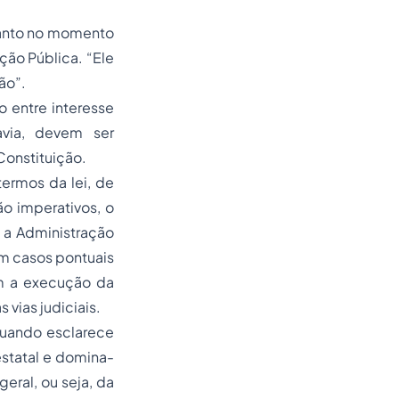
 tanto no momento
ão Pública. “Ele
ão”.
o entre interesse
avia, devem ser
Constituição.
termos da lei, de
ão imperativos, o
 a Administração
Em casos pontuais
m a execução da
vias judiciais.
 quando esclarece
estatal e domina-
geral, ou seja, da