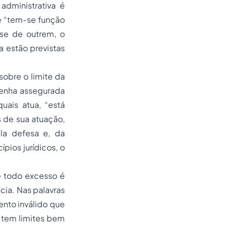
administrativa é
e “tem-se função
sse de outrem, o
a estão previstas
sobre o limite da
tenha assegurada
uais atua, “está
s de sua atuação,
la defesa e, da
pios jurídicos, o
ue todo excesso é
cia. Nas palavras
ento inválido que
o tem limites bem