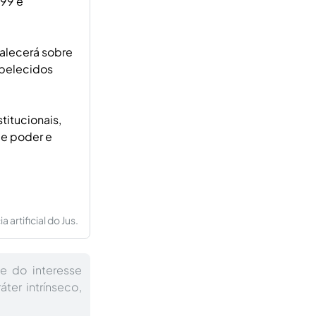
/99 e
valecerá sobre
abelecidos
titucionais,
de poder e
artificial do Jus.
e do interesse
áter intrínseco,