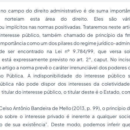
no campo do direito administrativo é de suma importâ
ue norteiam esta área do direito. Eles são vá
ou implícitos nas normas positivadas. Trataremos neste arti
nteresse público, também chamado de princípio da fin
mportância como um dos pilares do regime jurídico-admini
de ser encontrado na Lei nº 9.784/99, que versa s
e está expressamente previsto no art. 2°, caput. No incis
o artigo a norma prevê o caráter irrenunciável dos podere
ão Pública. A indisponibilidade do interesse público
ública não pode dispor dos interesses da coletividade
 titular do interesse público, o titular deste é o Estado, c
lso Antônio Bandeira de Mello (2013, p. 99), o princípio
co sobre o interesse privado é inerente a qualquer soc
o de sua existência”. Deste modo, podemos inferir qu