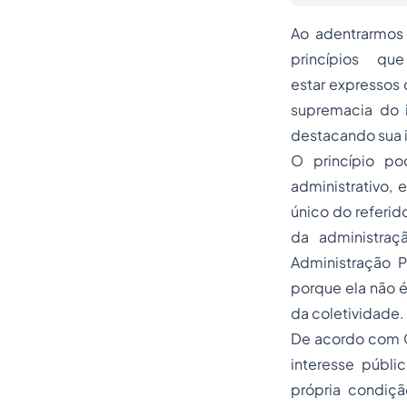
Ao adentrarmos 
princípios q
estar expressos 
supremacia do i
destacando sua i
O princípio po
administrativo, 
único do referid
da administraç
Administração P
porque ela não é
da coletividade.
De acordo com Ce
interesse públi
própria condiçã