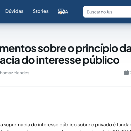
Dúvidas
Stories
IA
Fale com a
entos sobre o princípio d
cia do interesse público
 Thomaz Mendes
da supremacia do interesse público sobre o privado é funda