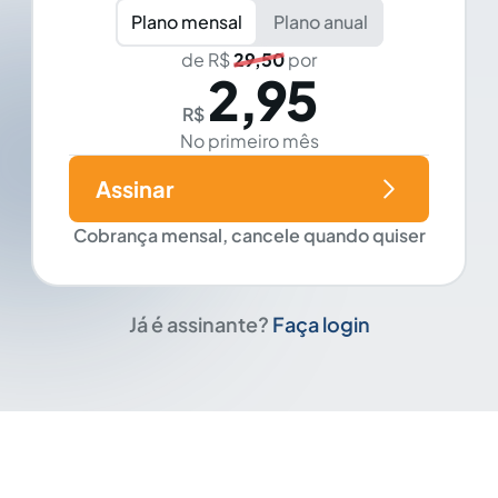
Plano mensal
Plano anual
de R$
29,50
por
2,95
R$
No primeiro mês
Assinar
Cobrança mensal, cancele quando quiser
Já é assinante?
Faça login