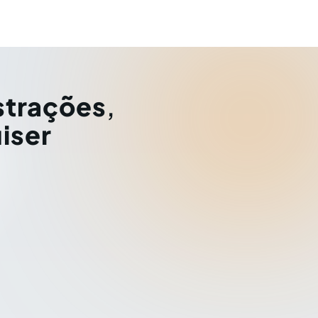
strações
,
iser