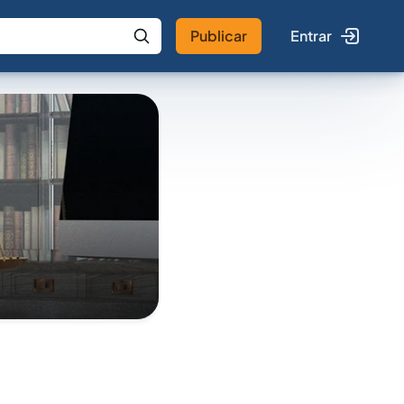
Publicar
Entrar
 IA
Buscar no Jus