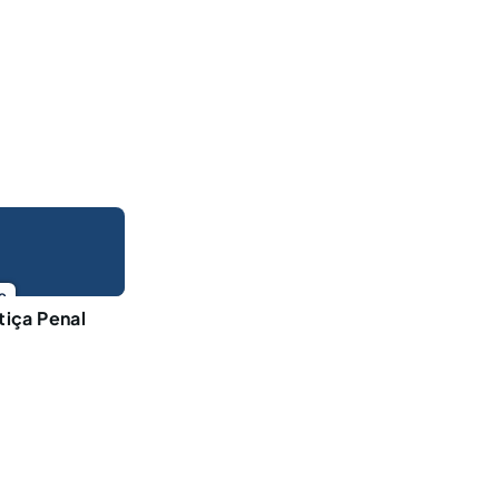
o
stiça Penal