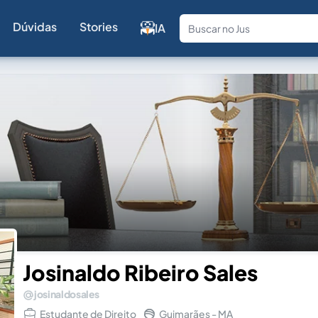
Dúvidas
Stories
IA
Fale com a
Josinaldo Ribeiro Sales
josinaldosales
Estudante de Direito
Guimarães - MA