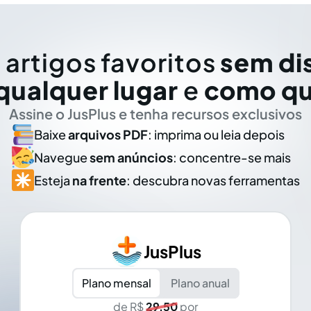
 artigos favoritos
sem di
qualquer lugar
e
como qu
Assine o JusPlus e tenha recursos exclusivos
Baixe
arquivos PDF
: imprima ou leia depois
Navegue
sem anúncios
: concentre-se mais
Esteja
na frente
: descubra novas ferramentas
JusPlus
Plano mensal
Plano anual
de R$
29,50
por