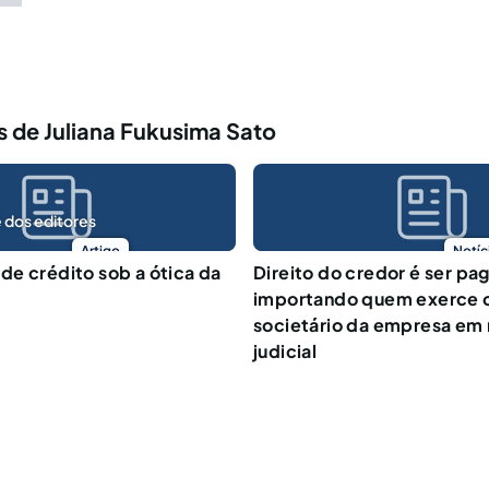
 de Juliana Fukusima Sato
 dos editores
Artigo
Notíc
e crédito sob a ótica da
Direito do credor é ser pa
importando quem exerce o
societário da empresa em
judicial