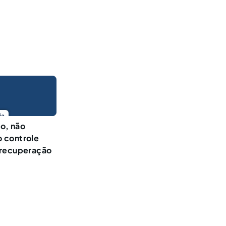
ia
go, não
 controle
 recuperação