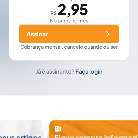
2,95
R$
No primeiro mês
Assinar
Cobrança mensal, cancele quando quiser
Já é assinante?
Faça login
seus artigos
Fique sempre informad