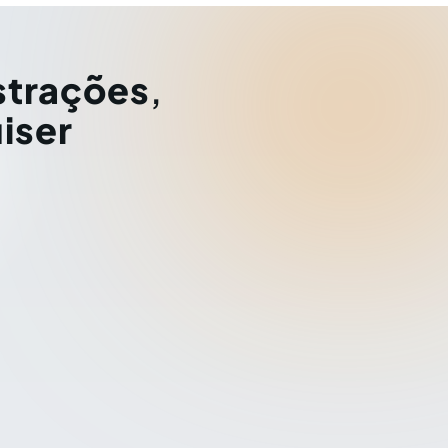
strações
,
iser