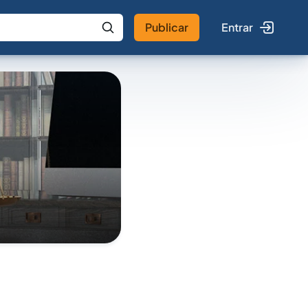
Publicar
Entrar
 IA
Buscar no Jus