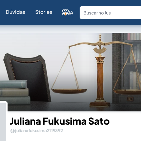
Dúvidas
Stories
IA
Fale com a
Juliana Fukusima Sato
julianafukusima2119392