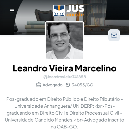
Leandro Vieira Marcelino
leandrovieira741858
Advogado
34053/GO
Pós-graduado em Direito Público e Direito Tributário -
Universidade Anhanguera/ UNIDERP;<br>Pós-
graduando em Direito Civil e Direito Processual Civil -
Universidade Candido Mendes.<br>Advogado inscrito
na OAB-GO.