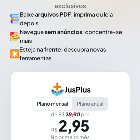
exclusivos
Baixe
arquivos PDF
: imprima ou leia
depois
Navegue
sem anúncios
: concentre-se
mais
Esteja
na frente
: descubra novas
ferramentas
JusPlus
Plano mensal
Plano anual
de R$
29,50
por
2,95
R$
No primeiro mês