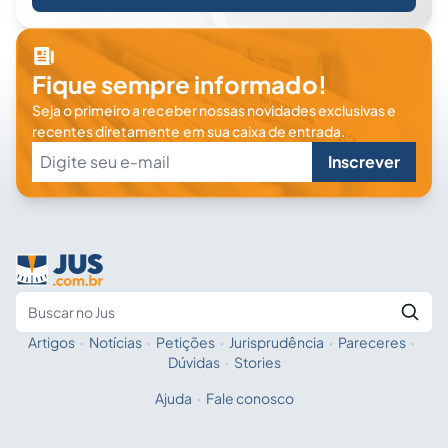
Fique sempre informado!
Seja o primeiro a receber nossas novidades exclusivas e
recentes diretamente em sua caixa de entrada.
Inscrever
Artigos
·
Notícias
·
Petições
·
Jurisprudência
·
Pareceres
·
Fale com a IA
Buscar no Jus
Dúvidas
·
Stories
Ajuda
·
Fale conosco