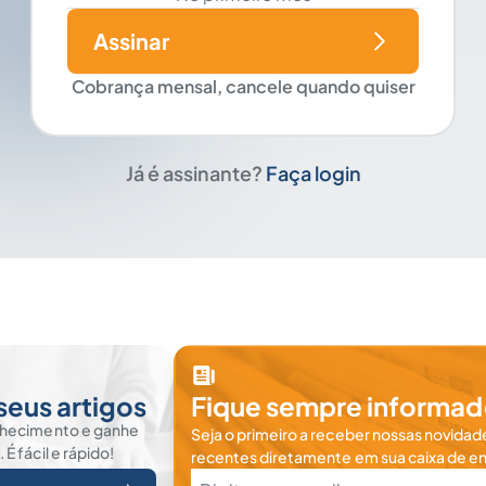
Assinar
Cobrança mensal, cancele quando quiser
Já é assinante?
Faça login
seus artigos
Fique sempre informad
nhecimento e ganhe
Seja o primeiro a receber nossas novidade
 fácil e rápido!
recentes diretamente em sua caixa de en