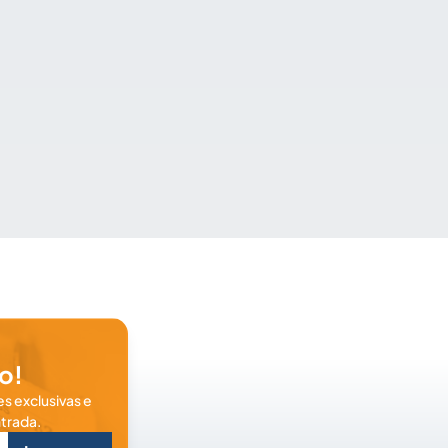
o!
s exclusivas e
trada.