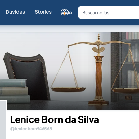
Dúvidas
Stories
IA
Fale com a
Lenice Born da Silva
leniceborn946568