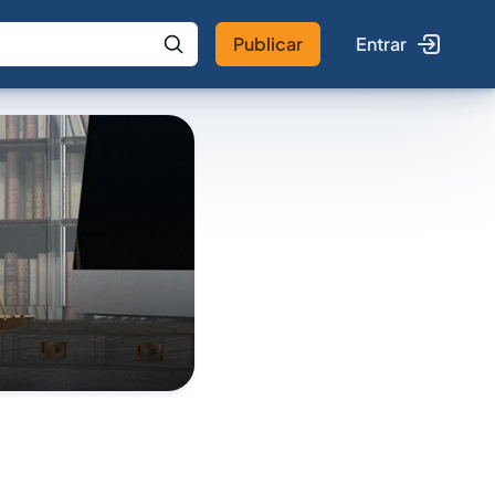
Publicar
Entrar
 IA
Buscar no Jus