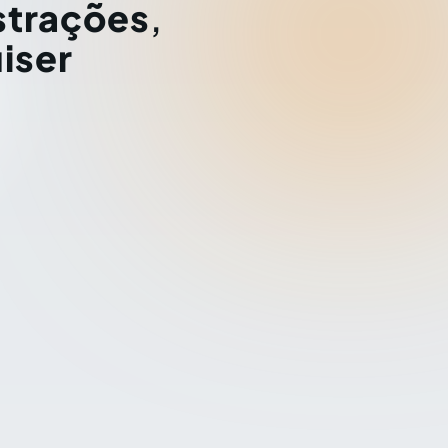
strações
,
iser