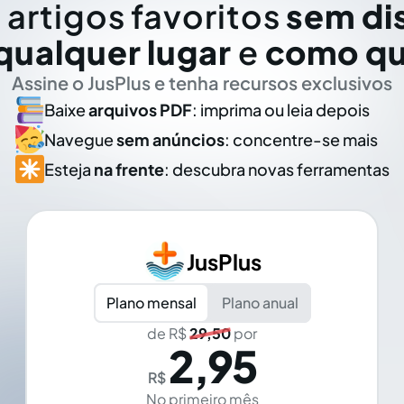
 artigos favoritos
sem di
qualquer lugar
e
como qu
Assine o JusPlus e tenha recursos exclusivos
Baixe
arquivos PDF
: imprima ou leia depois
Navegue
sem anúncios
: concentre-se mais
Esteja
na frente
: descubra novas ferramentas
JusPlus
Plano mensal
Plano anual
de R$
29,50
por
2,95
R$
No primeiro mês