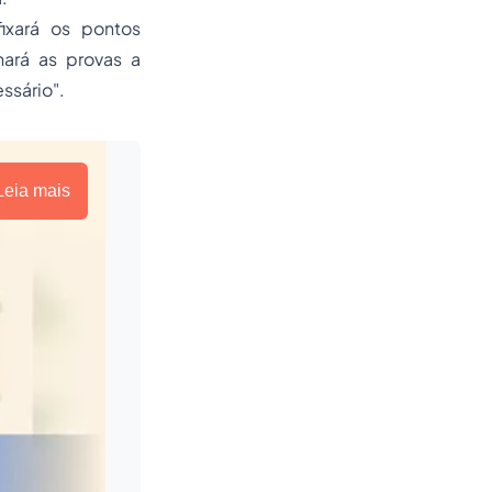
fixará os pontos
nará as provas a
ssário".
Leia mais