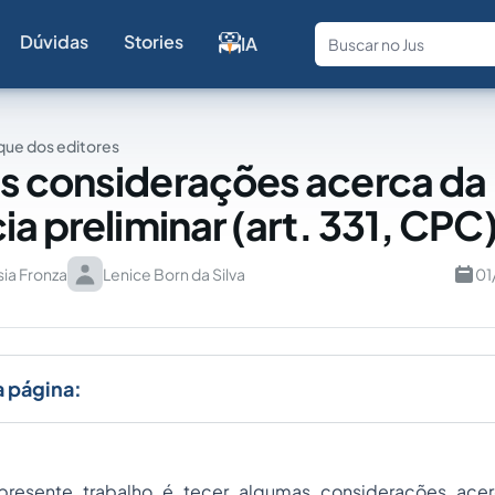
Dúvidas
Stories
IA
Fale com a
ue dos editores
s considerações acerca da
ia preliminar (art. 331, CPC
ia Fronza
Lenice Born da Silva
01
a página:
presente trabalho é tecer algumas considerações acer