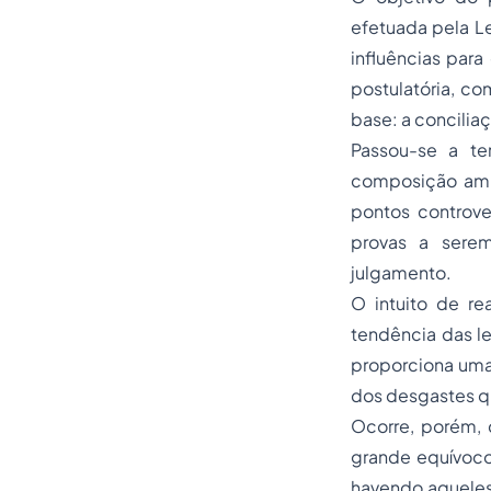
efetuada pela L
influências para
postulatória, c
base: a concilia
Passou-se a te
composição amigá
pontos controve
provas a serem
julgamento.
O intuito de re
tendência das le
proporciona uma 
dos desgastes q
Ocorre, porém, 
grande equívoco,
havendo aqueles