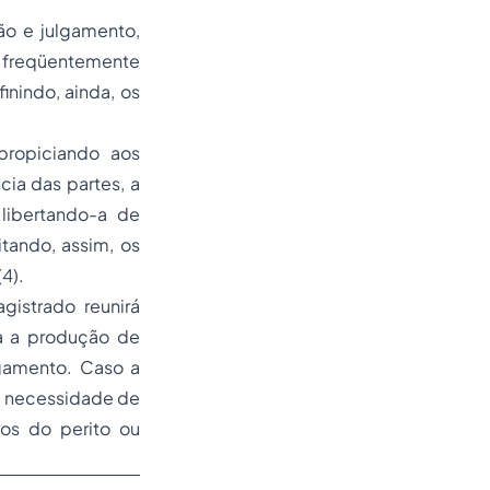
ção e julgamento,
 freqüentemente
nindo, ainda, os
propiciando aos
cia das partes, a
 libertando-a de
itando, assim, os
4).
gistrado reunirá
da a produção de
lgamento. Caso a
o, necessidade de
tos do perito ou