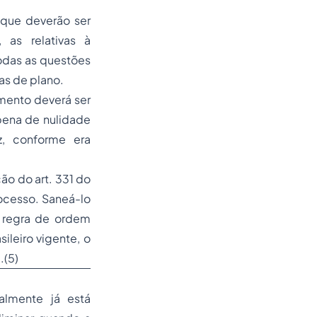
 que deverão ser
as relativas à
das as questões
as de plano.
mento deverá ser
 pena de nulidade
z, conforme era
ão do art. 331 do
ocesso. Saneá-lo
a regra de ordem
sileiro vigente, o
.
(5)
almente já está