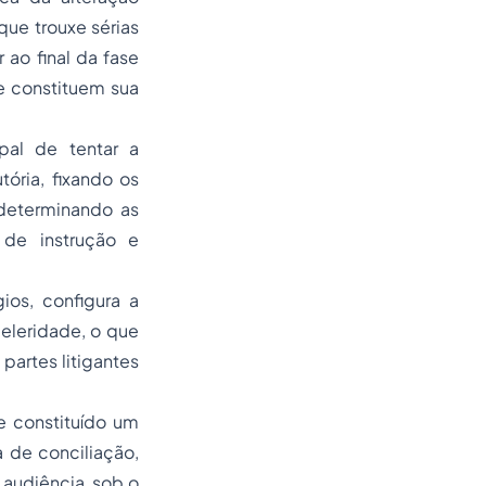
 que trouxe sérias
 ao final da fase
e constituem sua
pal de tentar a
ória, fixando os
 determinando as
 de instrução e
ios, configura a
eleridade, o que
partes litigantes
e constituído um
 de conciliação,
audiência, sob o