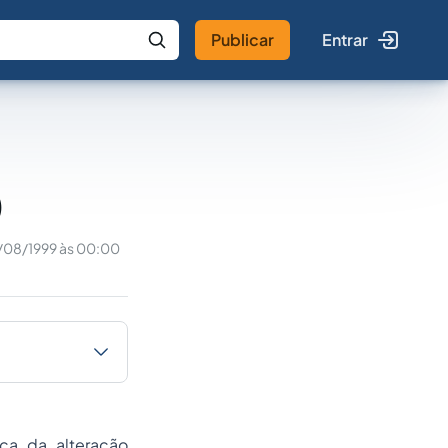
Publicar
Entrar
 IA
Buscar no Jus
)
/08/1999 às 00:00
ca da alteração