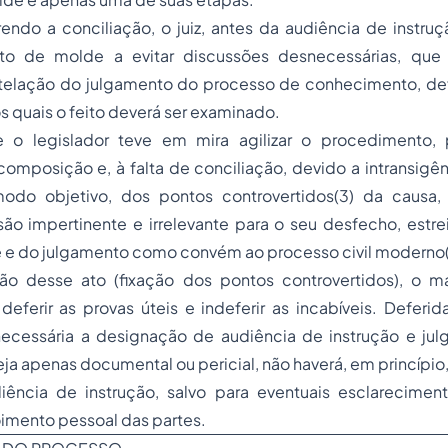
endo a conciliação, o juiz, antes da audiência de instru
eito de molde a evitar discussões desnecessárias, que
telação do julgamento do processo de conhecimento, defi
os quais o feito deverá ser examinado.
 o legislador teve em mira agilizar o procedimento, 
ocomposição e, à falta de conciliação, devido a intransigên
modo objetivo, dos pontos controvertidos(3) da causa,
ão impertinente e irrelevante para o seu desfecho, estre
e e do julgamento como convém ao processo civil moderno(
ão desse ato (fixação dos pontos controvertidos), o ma
eferir as provas úteis e indeferir as incabíveis. Deferi
 necessária a designação de audiência de instrução e ju
eja apenas documental ou pericial, não haverá, em princípi
iência de instrução, salvo para eventuais esclarecimen
mento pessoal das partes.