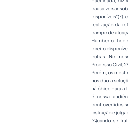
pacificada, diz
causa versar sob
disponíveis"
(7),
realização da re
campo de atuaç
Humberto Theodor
direito disponív
outras. No me
Processo Civil, 2
Porém, os mestr
nos dão a soluç
há óbice para a 
é nessa audiênc
controvertidos s
instrução e julg
"Quando se trat