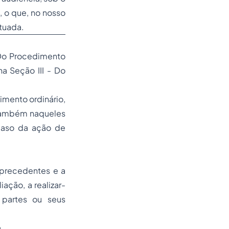
, o que, no nosso
rtuada.
- Do Procedimento
a Seção III - Do
imento ordinário,
e também naqueles
caso da ação de
s precedentes e a
iação, a realizar-
 partes ou seus
.