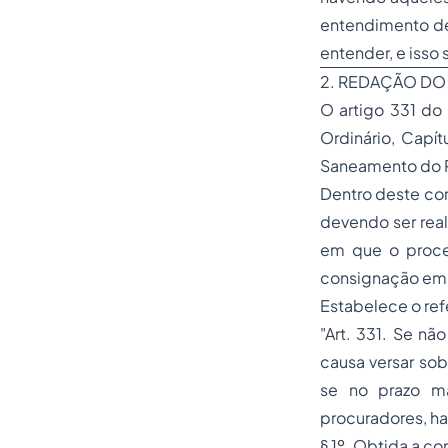
entendimento de 
entender, e isso
2. REDAÇÃO DO
O artigo 331 do 
Ordinário, Capí
Saneamento do 
Dentro deste con
devendo ser real
em que o proce
consignação em 
Estabelece o refe
"Art. 331. Se nã
causa versar sobr
se no prazo má
procuradores, hab
§ 1º. Obtida a c