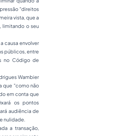
liminar quando a
expressão
"direitos
meira vista, que a
, limitando o seu
 a causa envolver
s públicos, entre
es no Código de
odrigues Wambier
ma que
"como não
endo em conta que
fixará os pontos
nará audiência de
e nulidade.
ada a transação,