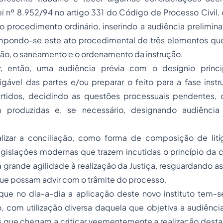
ei nº 8.952/94 no artigo 331 do Código de
Processo
Civil,
 o procedimento ordinário, inserindo a audiência preliminar
ompondo-se este ato procedimental de três elementos qu
ção, o saneamento e o ordenamento da instrução.
r, então, uma audiência prévia com o desígnio princi
vel das partes e/ou preparar o feito para a fase instrut
rtidos, decidindo as questões processuais pendentes,
 produzidas e, se necessário, designando audiência
alizar a conciliação, como forma de composição de litíg
gislações modernas que trazem incutidas o princípio da c
grande agilidade à realização da Justiça, resguardando as 
ue possam advir com o trâmite do processo.
que no dia-a-dia a aplicação deste novo instituto tem-s
 com utilização diversa daquela que objetiva a audiência
 que chegam a criticar veementemente a realização desta 