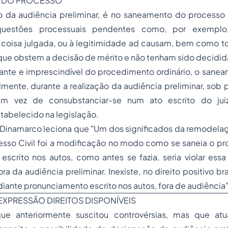
O DO PROCESSO
 da audiência preliminar, é no saneamento do processo
uestões processuais pendentes como, por exemplo, 
à coisa julgada, ou à legitimidade
ad causam
, bem como to
ue obstem a decisão de mérito e não tenham sido decidid
ante e imprescindível do procedimento ordinário, o sanea
mente, durante a realização da audiência preliminar, sob
m vez de consubstanciar-se num ato escrito do jui
tabelecido na legislação.
Dinamarco leciona que
"Um dos significados da remodelaç
sso Civil foi a modificação no modo como se saneia o pr
escrito nos autos, como antes se fazia, seria violar ess
ora da audiência preliminar. Inexiste, no direito positivo bra
nte pronunciamento escrito nos autos, fora de audiência"
EXPRESSÃO DIREITOS DISPONÍVEIS
e anteriormente suscitou controvérsias, mas que atu