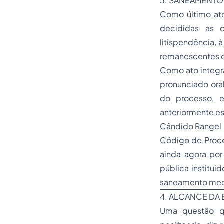
3. SANEAMENT
Como último ato
decididas as q
litispendência, 
remanescentes q
Como ato integr
pronunciado oral
do processo, e
anteriormente es
Cândido Rangel 
Código de Proce
ainda agora por 
pública instituid
saneamento media
4. ALCANCE DA 
Uma questão qu