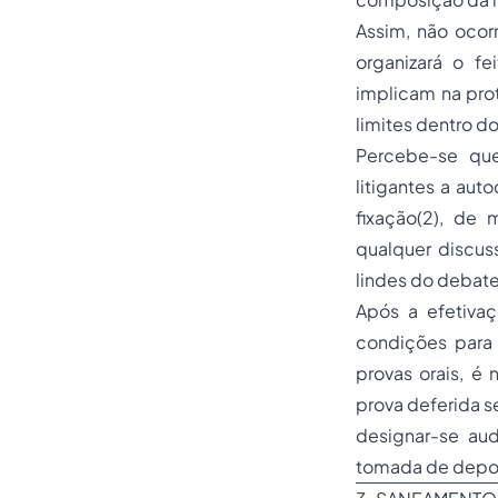
Assim, não ocorr
organizará o f
implicam na pro
limites dentro d
Percebe-se que
litigantes a aut
fixação(2), de 
qualquer discuss
lindes do debat
Após a efetivaç
condições para d
provas orais, é
prova deferida s
designar-se aud
tomada de depoi