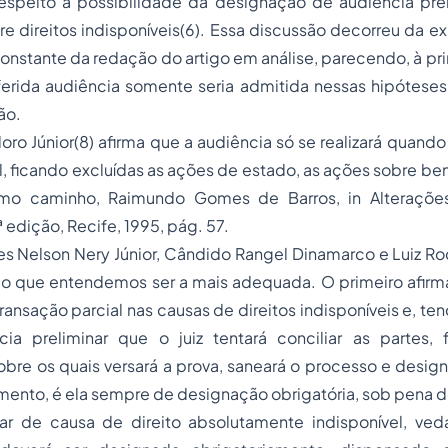
 respeito a possibilidade da designação de audiência pre
re direitos indisponíveis(6). Essa discussão decorreu da 
 constante da redação do artigo em análise, parecendo, à pri
ferida audiência somente seria admitida nessas hipóteses
ão.
o Júnior(8) afirma que a audiência só se realizará quando
el, ficando excluídas as ações de estado, as ações sobre ben
smo caminho, Raimundo Gomes de Barros,
in
Alteraçõ
ª edição, Recife, 1995, pág. 57.
es Nelson Nery Júnior, Cândido Rangel Dinamarco e Luiz R
ão que entendemos ser a mais adequada. O primeiro afir
transação parcial nas causas de direitos indisponíveis e, t
ia preliminar que o juiz tentará conciliar as partes, 
obre os quais versará a prova, saneará o processo e desig
amento, é ela sempre de designação obrigatória, sob pena d
ar de causa de direito absolutamente indisponível, ved