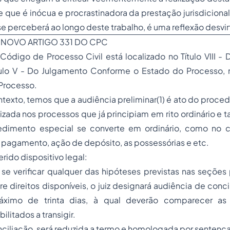
que é inócua e procrastinadora da prestação jurisdicional
 se perceberá ao longo deste trabalho, é uma reflexão desvi
 NOVO ARTIGO 331 DO CPC
Código de Processo Civil está localizado no Título VIII 
tulo V - Do Julgamento Conforme o Estado do Processo, n
Processo.
texto, temos que a audiência preliminar(1) é ato do proced
izada nos processos que já principiam em rito ordinário 
dimento especial se converte em ordinário, como no 
pagamento, ação de depósito, as possessórias e etc.
rido dispositivo legal:
o se verificar qualquer das hipóteses previstas nas seçõe
e direitos disponíveis, o juiz designará audiência de concil
ximo de trinta dias, à qual deverão comparecer as
ilitados a transigir.
onciliação, será reduzida a termo e homologada por sentença