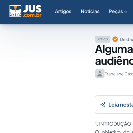
Artigos
Notícias
Peças
Destaq
Artigo
Alguma
audiênc
Franciane Cáss
Leia nest
1. INTRODUÇÃO
O objetivo do 