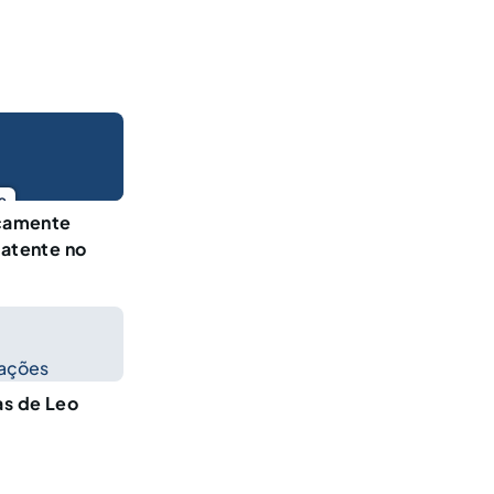
o
camente
patente no
cações
as de Leo