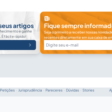
seus artigos
Fique sempre informad
nhecimento e ganhe
Seja o primeiro a receber nossas novidade
 fácil e rápido!
recentes diretamente em sua caixa de en
Petições
·
Jurisprudência
·
Pareceres
·
Dúvidas
·
Stories
A
Fale com a IA