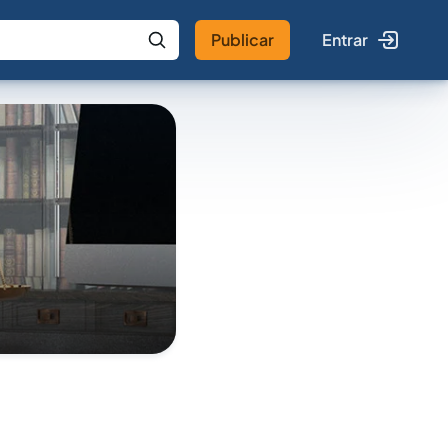
Publicar
Entrar
 IA
Buscar no Jus