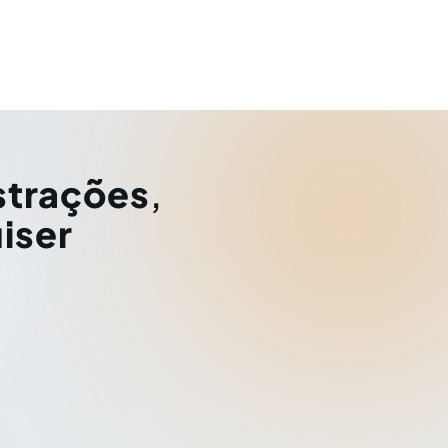
strações
,
iser