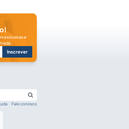
o!
s exclusivas e
trada.
Inscrever
juda
·
Fale conosco
Buscar no Jus