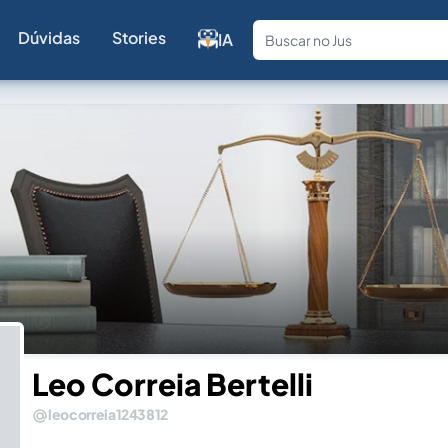
Dúvidas
Stories
IA
Fale com a
Leo Correia Bertelli
leocorreia1243812