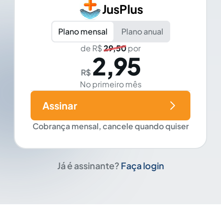
JusPlus
Plano mensal
Plano anual
de R$
29,50
por
2,95
R$
No primeiro mês
Assinar
Cobrança mensal, cancele quando quiser
Já é assinante?
Faça login