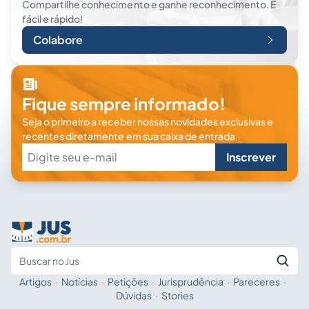
Compartilhe conhecimento e ganhe reconhecimento. É
fácil e rápido!
Colabore
Fique sempre informado!
Seja o primeiro a receber nossas novidades exclusivas e
recentes diretamente em sua caixa de entrada.
Inscrever
Artigos
·
Notícias
·
Petições
·
Jurisprudência
·
Pareceres
·
Fale com a IA
Buscar no Jus
Dúvidas
·
Stories