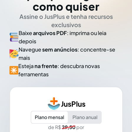
como quiser
Assine o JusPlus e tenha recursos
exclusivos
Baixe
arquivos PDF
: imprima ou leia
depois
Navegue
sem anúncios
: concentre-se
mais
Esteja
na frente
: descubra novas
ferramentas
JusPlus
Plano mensal
Plano anual
de R$
29,50
por