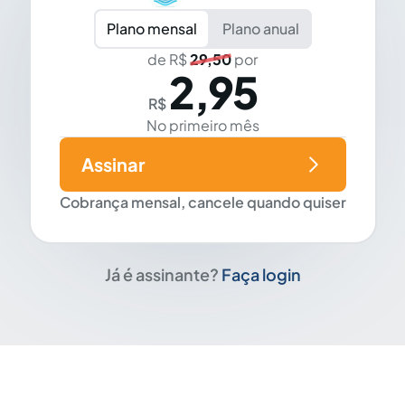
Plano mensal
Plano anual
de R$
29,50
por
2,95
R$
No primeiro mês
Assinar
Cobrança mensal, cancele quando quiser
Já é assinante?
Faça login