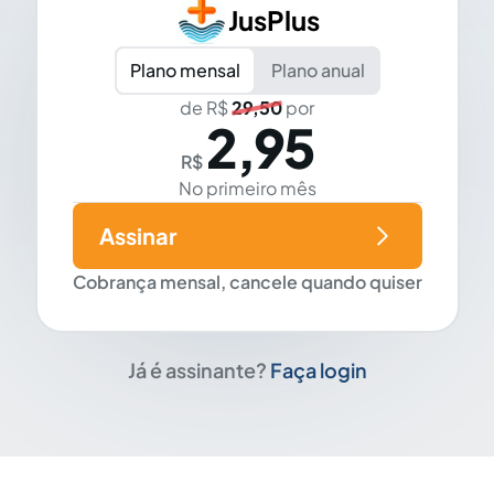
JusPlus
Plano mensal
Plano anual
de R$
29,50
por
2,95
R$
No primeiro mês
Assinar
Cobrança mensal, cancele quando quiser
Já é assinante?
Faça login