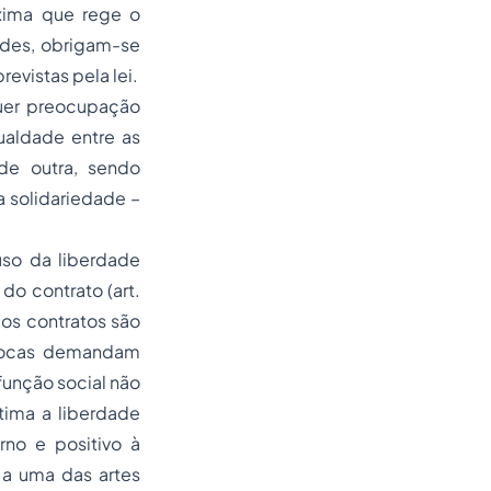
áxima que rege o
ades, obrigam-se
evistas pela lei.
quer preocupação
ualdade entre as
de outra, sendo
a solidariedade –
uso da liberdade
do contrato (art.
os contratos são
 trocas demandam
função social não
tima a liberdade
rno e positivo à
o a uma das artes