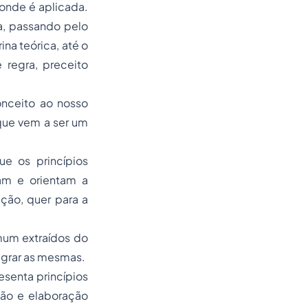
onde é aplicada.
a, passando pelo
ina teórica, até o
 regra, preceito
onceito ao nosso
 que vem a ser um
ue os princípios
am e orientam a
ção, quer para a
mum extraídos do
egrar as mesmas.
senta princípios
ão e elaboração