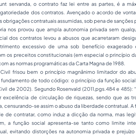
sunt servanda, o contrato faz lei entre as partes, é a m
rigatoriedade dos contratos. Avençado o acordo de vont
as obrigações contratuais assumidas, sob pena de sanções pr
ória nos provou que ampla autonomia privada sem qual
ial dos contratos levou a abusos que acarretaram desig
trimento excessivo de uma sob benefício exagerado 
m os preceitos constitucionais (em especial o princípio d
 e com as normas programáticas da Carta Magna de 1988.
ivil frisou bem o princípio magnânimo limitador do ab
fundamento de todo código: o princípio da função social 
ivil de 2002). Segundo Rosenvald (2011,pgs.484 e 485): “
r excelência de circulação de riquezas, sendo que as
iça, censurando-se assim o abuso da liberdade contratual. A 
de de contratar, como induz a dicção da norma, mas legi
sim, a função social apresenta-se tanto como limite inte
tual, evitando distorções na autonomia privada e prejuíz