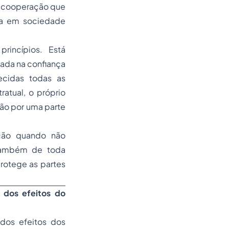
de cooperação que
ida em sociedade
rincípios. Está
ada na confiança
ecidas todas as
atual, o próprio
ção por uma parte
ição quando não
 também de toda
protege as partes
 dos efeitos do
 dos efeitos dos