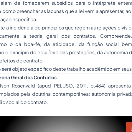
 além de fornecerem subsídios para o intérprete enten
 como preencher as lacunas que a lei vem a apresentar, ao 
ação específica.
nte a incidência de princípios que regem as relações civi
camente a teoria geral dos contratos. Compreende,
mo o da boa-fé, da eticidade, da função social be
o o princípio do equilíbrio das prestações, da autonomia 
efeitos do contrato.
e será objeto específico deste trabalho acadêmico em seu
Teoria Geral dos Contratos
lson Rosenvald (apud PELUSO, 2011, p.484) apresenta
emplados pela doutrina contemporânea: autonomia privada,
ão social do contrato.