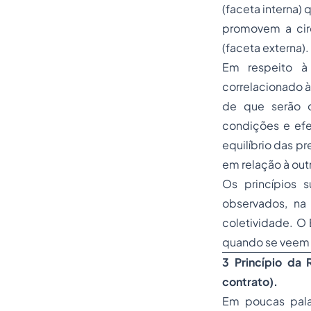
(faceta interna)
promovem a circ
(faceta externa).
Em respeito à 
correlacionado à
de que serão o
condições e efe
equilíbrio das p
em relação à out
Os princípios 
observados, na
coletividade. O 
quando se veem 
3 Princípio da 
contrato).
Em poucas palav