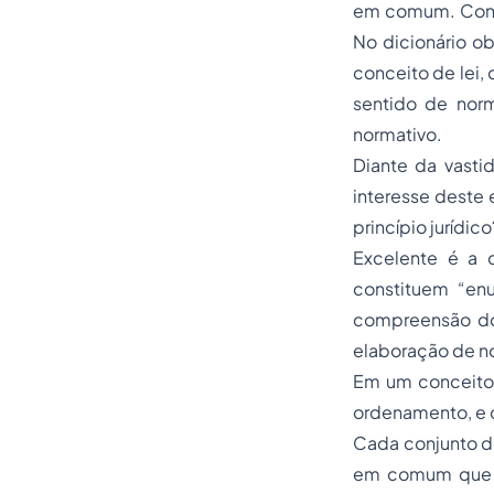
em comum. Contu
No dicionário o
conceito de lei, 
sentido de norm
normativo.
Diante da vasti
interesse deste 
princípio jurídico
Excelente é a c
constituem “en
compreensão do 
elaboração de no
Em um conceito 
ordenamento, e c
Cada conjunto d
em comum que l