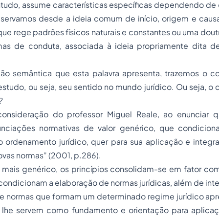
do, assume características específicas dependendo de 
bservamos desde a ideia comum de início, origem e caus
que rege padrões físicos naturais e constantes ou uma doutr
as de conduta, associada à ideia propriamente dita de
dão semântica que esta palavra apresenta, trazemos o c
estudo, ou seja, seu sentido no mundo jurídico. Ou seja, o
?
onsideração do professor Miguel Reale, ao enunciar q
unciações normativas de valor genérico, que condicion
ordenamento jurídico, quer para sua aplicação e integra
vas normas” (2001, p.286).
mais genérico, os princípios consolidam-se em fator co
ondicionam a elaboração de normas jurídicas, além de int
e normas que formam um determinado regime jurídico apre
he servem como fundamento e orientação para aplicaç