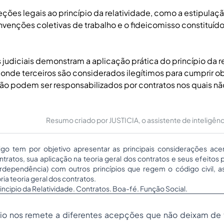
ções legais ao princípio da relatividade, como a estipulaç
onvenções coletivas de trabalho e o fideicomisso constituído 
judiciais demonstram a aplicação prática do princípio da r
 onde terceiros são considerados ilegítimos para cumprir 
não podem ser responsabilizados por contratos nos quais nã
Resumo criado por JUSTICIA, o assistente de inteligência 
tigo tem por objetivo apresentar as principais considerações ace
ntratos, sua aplicação na teoria geral dos contratos e seus efeito
erdependência) com outros princípios que regem o código civil, 
ia teoria geral dos contratos.
incipio da Relatividade. Contratos. Boa-fé. Função Social.
ípio nos remete a diferentes acepções que não deixam de