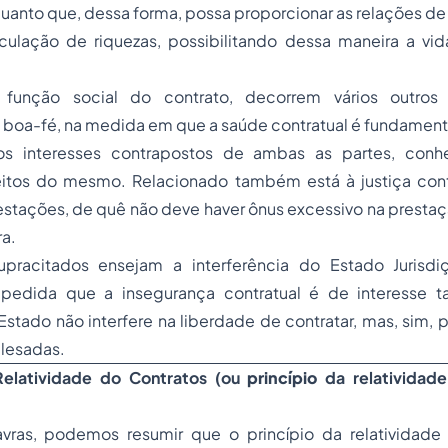
 quanto que, dessa forma, possa proporcionar as relações 
ulação de riquezas, possibilitando dessa maneira a v
função social do contrato, decorrem vários outros p
 boa-fé, na medida em que a saúde contratual é fundament
s interesses contrapostos de ambas as partes, conh
itos do mesmo. Relacionado também está à justiça contr
restações, de quê não deve haver ônus excessivo na presta
ra.
supracitados ensejam a interferência do Estado Jurisd
 pedida que a insegurança contratual é de interesse
Estado não interfere na liberdade de contratar, mas, sim, 
lesadas.
Relatividade do Contratos (ou
princ
í
pio
da relatividade
ras, podemos resumir que o princípio da relatividade