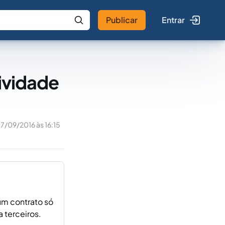
Publicar
Entrar
 IA
Buscar no Jus
tividade
17/09/2016 às 16:15
um contrato só
 terceiros.