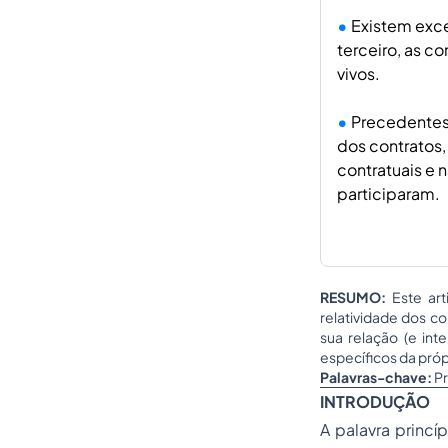
Existem exce
terceiro, as c
vivos.
Precedentes 
dos contratos,
contratuais e 
participaram.
RESUMO:
Este ar
relatividade dos co
sua relação (e int
específicos da própr
Palavras-chave:
Pr
INTRODUÇÃO
A palavra princ