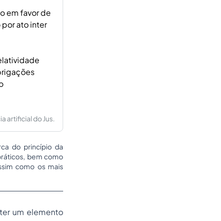
ão em favor de
por ato inter
elatividade
obrigações
o
artificial do Jus.
rca do princípio da
s práticos, bem como
assim como os mais
 ter um elemento