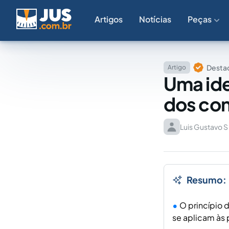
Artigos
Notícias
Peças
Destaq
Artigo
Uma ide
dos con
Luis Gustavo S
Resumo:
O princípio 
se aplicam às 