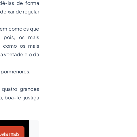
dê-las de forma
deixar de regular
s bem como os que
 pois, os mais
m como os mais
da vontade e o da
s pormenores.
 quatro grandes
 boa-fé, justiça
Leia mais