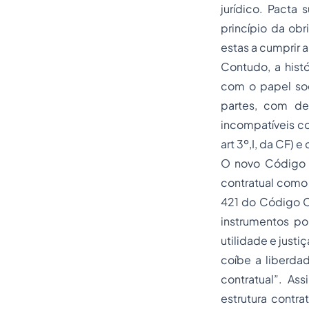
jurídico. Pacta 
princípio da ob
estas a cumprir 
Contudo, a hist
com o papel soc
partes, com de
incompatíveis co
art 3º,I, da CF)
O novo Código C
contratual como 
421 do Código C
instrumentos po
utilidade e just
coíbe a liberda
contratual”. As
estrutura contra