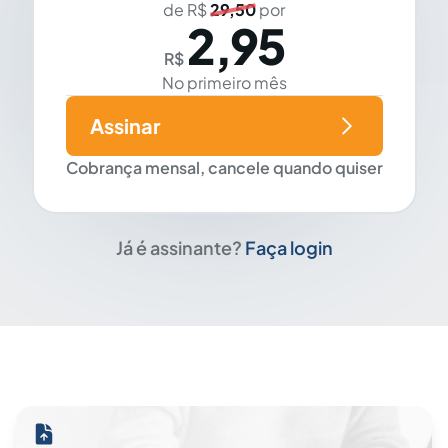
de R$
29,50
por
2,95
R$
No primeiro mês
Assinar
Cobrança mensal, cancele quando quiser
Já é assinante?
Faça login