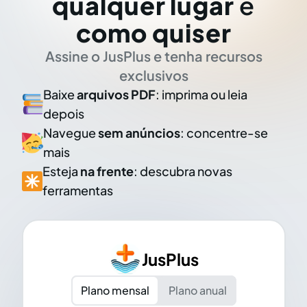
qualquer lugar
e
como quiser
Assine o JusPlus e tenha recursos
exclusivos
Baixe
arquivos PDF
: imprima ou leia
depois
Navegue
sem anúncios
: concentre-se
mais
Esteja
na frente
: descubra novas
ferramentas
JusPlus
Plano mensal
Plano anual