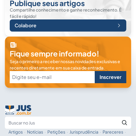
Publique seus artigos
Compartilhe conhecimento e ganhe reconhecimento. É
fácil e rápido!
Colabore
Fique sempre informado!
Seja o primeiro a receber nossas novidades exclusivas e
recentes diretamente em sua caixa de entrada.
Inscrever
Artigos
·
Notícias
·
Petições
·
Jurisprudência
·
Pareceres
·