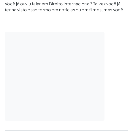
Você já ouviu falar em Direito Internacional? Talvez você já
tenha visto esse termo em notícias ou em filmes, mas você
realmente sabe o que ele significa? Neste artigo, vamos
explorar o Direito Internacional de uma forma casual e
descomplicada,...