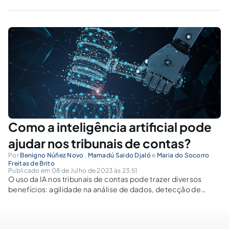
transparência e a legalidade dos procedimentos adotados
pelos órgãos públicos na contratação de servidores
temporários por meio de processos...
Como a inteligência artificial pode
ajudar nos tribunais de contas?
Por
Benigno Núñez Novo
,
Mamadú Saido Djaló
e
Maria do Socorro
Freitas de Brito
Publicado em 08 de Julho de 2023 às 23:51
O uso da IA nos tribunais de contas pode trazer diversos
benefícios: agilidade na análise de dados, detecção de
padrões e tendências, redução dos erros humanos etc.