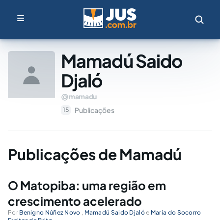
Mamadú Saido
Djaló
mamadu
Publicações
15
Publicações de Mamadú
O Matopiba: uma região em
crescimento acelerado
Por
Benigno Núñez Novo
,
Mamadú Saido Djaló
e
Maria do Socorro