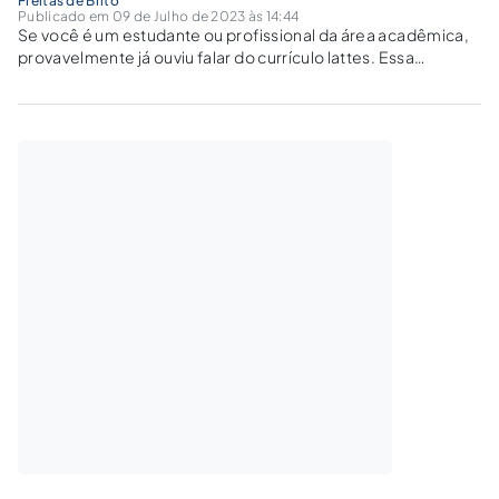
Freitas de Brito
Publicado em 09 de Julho de 2023 às 14:44
Se você é um estudante ou profissional da área acadêmica,
provavelmente já ouviu falar do currículo lattes. Essa
plataforma é amplamente utilizada no Brasil para registrar
informações sobre a trajetória acadêmica de
pesquisadores, professores e estudantes de pós-
graduação. Mas como...