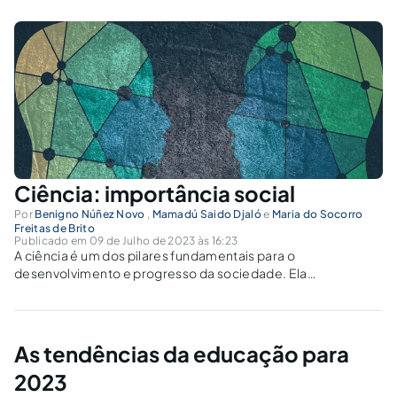
Ciência: importância social
Por
Benigno Núñez Novo
,
Mamadú Saido Djaló
e
Maria do Socorro
Freitas de Brito
Publicado em 09 de Julho de 2023 às 16:23
A ciência é um dos pilares fundamentais para o
desenvolvimento e progresso da sociedade. Ela
desempenha um papel crucial em diversas áreas, desde a
saúde até a tecnologia, e é responsável por proporcionar
avanços que impactam diretamente a vida das...
As tendências da educação para
2023