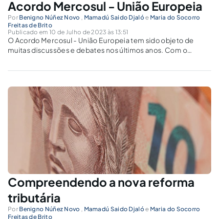
Acordo Mercosul - União Europeia
Por
Benigno Núñez Novo
,
Mamadú Saido Djaló
e
Maria do Socorro
Freitas de Brito
Publicado em 10 de Julho de 2023 às 13:51
O Acordo Mercosul - União Europeia tem sido objeto de
muitas discussões e debates nos últimos anos. Com o
objetivo de promover o comércio e a cooperação entre os
países membros do Mercosul e da União Europeia, o acordo
tem...
Compreendendo a nova reforma
tributária
Por
Benigno Núñez Novo
,
Mamadú Saido Djaló
e
Maria do Socorro
Freitas de Brito