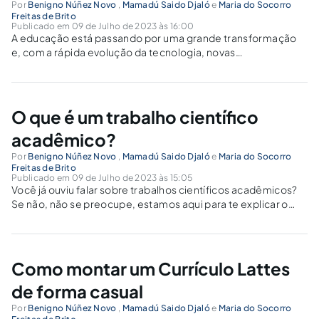
Por
Benigno Núñez Novo
,
Mamadú Saido Djaló
e
Maria do Socorro
Freitas de Brito
Publicado em 09 de Julho de 2023 às 16:00
A educação está passando por uma grande transformação
e, com a rápida evolução da tecnologia, novas
oportunidades estão surgindo. Uma das principais
tendências que podemos esperar para 2023 é a integração
da tecnologia em sala de aula. Já estamos vendo...
O que é um trabalho científico
acadêmico?
Por
Benigno Núñez Novo
,
Mamadú Saido Djaló
e
Maria do Socorro
Freitas de Brito
Publicado em 09 de Julho de 2023 às 15:05
Você já ouviu falar sobre trabalhos científicos acadêmicos?
Se não, não se preocupe, estamos aqui para te explicar o
que são e como eles funcionam. Os trabalhos científicos
acadêmicos são documentos escritos que têm como
objetivo apresentar e discutir resultados...
Como montar um Currículo Lattes
de forma casual
Por
Benigno Núñez Novo
,
Mamadú Saido Djaló
e
Maria do Socorro