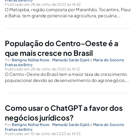
Freitas de Brito
Publicado em 28 de Julho de 2023 às 14:42
O Matopiba, região composta por Maranhão, Tocantins, Piauí
e Bahia, tem grande potencial na agricultura, pecuária,
energia renovável e turismo.
População do Centro-Oeste é a
que mais cresce no Brasil
Por
Benigno Núñez Novo
,
Mamadú Saido Djaló
e
Maria do Socorro
Freitas de Brito
Publicado em 28 de Julho de 2023 às 14:12
O Centro-Oeste do Brasil tem a maior taxa de crescimento
populacional devido ao desenvolvimento do agronegócio,
infraestrutura e outros setores econômicos.
Como usar o ChatGPT a favor dos
negócios jurídicos?
Por
Benigno Núñez Novo
,
Mamadú Saido Djaló
e
Maria do Socorro
Freitas de Brito
Publicado em 10 de Julho de 2023 às 14:53