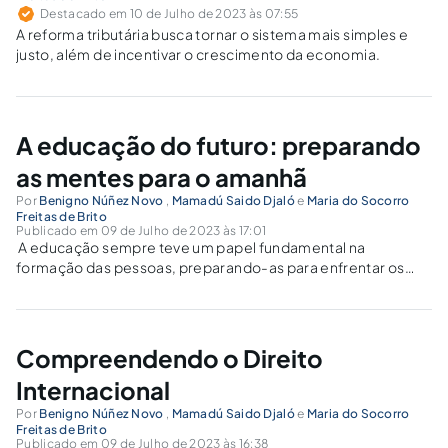
Destacado em 10 de Julho de 2023 às 07:55
A reforma tributária busca tornar o sistema mais simples e
justo, além de incentivar o crescimento da economia.
A educação do futuro: preparando
as mentes para o amanhã
Por
Benigno Núñez Novo
,
Mamadú Saido Djaló
e
Maria do Socorro
Freitas de Brito
Publicado em 09 de Julho de 2023 às 17:01
A educação sempre teve um papel fundamental na
formação das pessoas, preparando-as para enfrentar os
desafios da vida e contribuir para o desenvolvimento da
sociedade. No entanto, com o avanço da tecnologia e as
mudanças constantes no mundo, é necessário...
Compreendendo o Direito
Internacional
Por
Benigno Núñez Novo
,
Mamadú Saido Djaló
e
Maria do Socorro
Freitas de Brito
Publicado em 09 de Julho de 2023 às 16:38