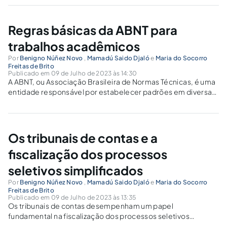
Regras básicas da ABNT para
trabalhos acadêmicos
Por
Benigno Núñez Novo
,
Mamadú Saido Djaló
e
Maria do Socorro
Freitas de Brito
Publicado em 09 de Julho de 2023 às 14:30
A ABNT, ou Associação Brasileira de Normas Técnicas, é uma
entidade responsável por estabelecer padrões em diversas
áreas, incluindo a formatação de trabalhos acadêmicos.
Essas normas são importantes para garantir a qualidade e a
seriedade dos estudos científicos, além de...
Os tribunais de contas e a
fiscalização dos processos
seletivos simplificados
Por
Benigno Núñez Novo
,
Mamadú Saido Djaló
e
Maria do Socorro
Freitas de Brito
Publicado em 09 de Julho de 2023 às 13:35
Os tribunais de contas desempenham um papel
fundamental na fiscalização dos processos seletivos
simplificados. Esses órgãos são responsáveis por garantir a