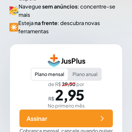
Navegue
sem anúncios
: concentre-se
mais
Esteja
na frente
: descubra novas
ferramentas
JusPlus
Plano mensal
Plano anual
de R$
29,50
por
2,95
R$
No primeiro mês
Assinar
Cobrança mensal, cancele quando quiser