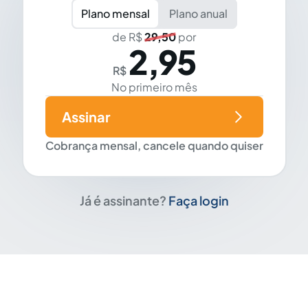
Plano mensal
Plano anual
de R$
29,50
por
2,95
R$
No primeiro mês
Assinar
Cobrança mensal, cancele quando quiser
Já é assinante?
Faça login