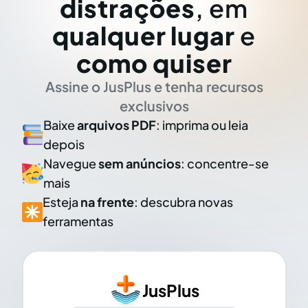
distrações
, em
qualquer lugar
e
como quiser
Assine o JusPlus e tenha recursos
exclusivos
Baixe
arquivos PDF
: imprima ou leia
depois
Navegue
sem anúncios
: concentre-se
mais
Esteja
na frente
: descubra novas
ferramentas
JusPlus