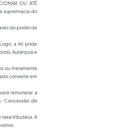
DICIONAR OU ATÉ
e a supremacia do
ravés do poder de
Logo, a lei pode
pios), Autarquia e
iais ou meramente
Estado converte em
everá remunerar a
Ex: Concessão de
axa tributária. A
postos.