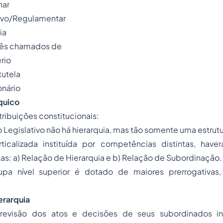
nar
ivo/Regulamentar
ia
três chamados de
rio
tutela
onário
quico
tribuições constitucionais:
o Legislativo não há hierarquia, mas tão somente uma estrutu
rticalizada instituída por competências distintas, have
ntas: a) Relação de Hierarquia e b) Relação de Subordinação.
pa nível superior é dotado de maiores prerrogativas,
erarquia
 revisão dos atos e decisões de seus subordinados 