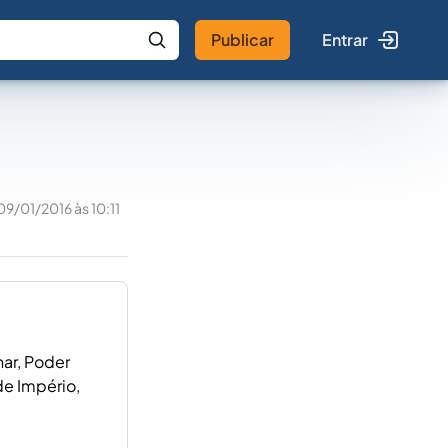
Publicar
Entrar
 IA
Buscar no Jus
09/01/2016 às 10:11
nar, Poder
de Império,