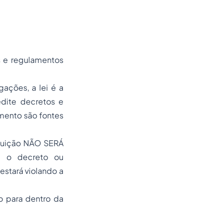
s e regulamentos
gações, a lei é a
edite decretos e
amento são fontes
ituição NÃO SERÁ
 o decreto ou
estará violando a
o para dentro da