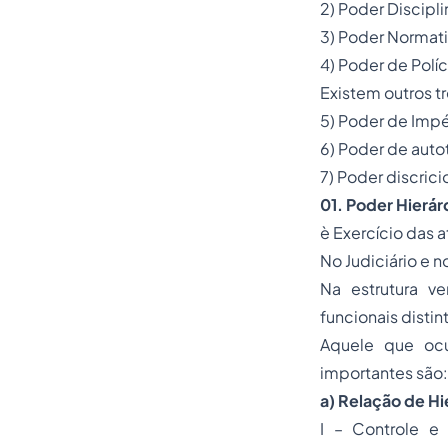
2) Poder Discipli
3) Poder Normat
4) Poder de Políc
Existem outros 
5) Poder de Impé
6) Poder de auto
7) Poder discrici
01.
Poder Hierár
è Exercício das a
No Judiciário e n
Na estrutura ve
funcionais disti
Aquele que ocu
importantes são:
a) Relação de Hi
I – Controle e