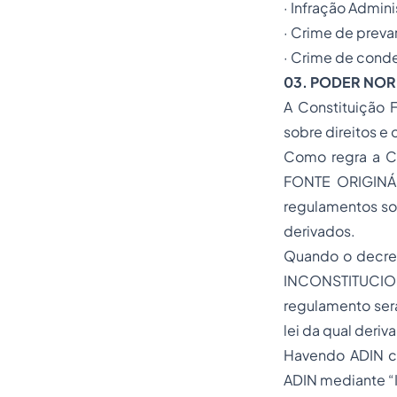
· Infração Admini
· Crime de preva
· Crime de cond
03.
PODER NOR
A Constituição 
sobre direitos e
Como regra a Con
FONTE ORIGINÁRI
regulamentos sob
derivados.
Quando o decret
INCONSTITUCI
regulamento será
lei da qual deriva
Havendo ADIN co
ADIN mediante