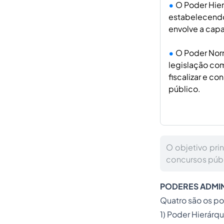
O Poder Hier
estabelecendo 
envolve a capa
O Poder Nor
legislação com
fiscalizar e co
público.
O objetivo pri
concursos públ
PODERES ADMIN
Quatro são os po
1) Poder Hierárq