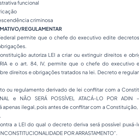
strativa funcional
ricação
escendência criminosa
MATIVO/REGULAMENTAR
Federal permite que o chefe do executivo edite decreto
 obrigações.
stituição autoriza LEI a criar ou extinguir direitos e obri
A e o art. 84, IV, permite que o chefe do executivo 
re direitos e obrigações tratados na lei. Decreto e regul
o ou regulamento derivado de lei conflitar com a Const
ONAL e NÃO SERÁ POSSÍVEL ATACÁ-LO POR ADIN –
 apenas ilegal, pois antes de conflitar com a Constituição, 
.
ntra a LEI do qual o decreto deriva será possível puxá-l
 “INCONSTITUCIONALIDADE POR ARRASTAMENTO”.