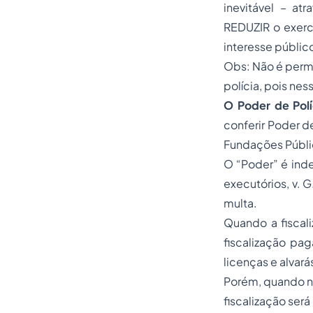
inevitável – a
REDUZIR o exercí
interesse públic
Obs: Não é permi
polícia, pois nes
O Poder de Polí
conferir Poder de
Fundações Públi
O “Poder” é inde
executórios, v. G
multa.
Quando a fiscali
fiscalização pag
licenças e alvará
Porém, quando nã
fiscalização se