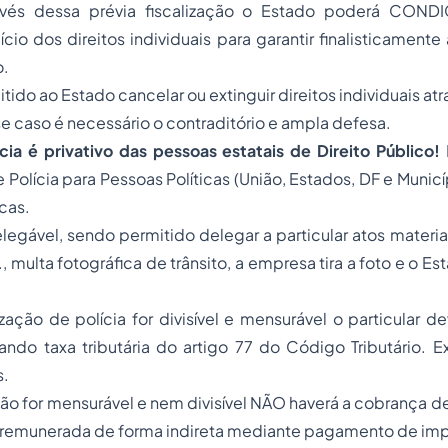
través dessa prévia fiscalização o Estado poderá CON
cio dos direitos individuais para garantir finalisticament
o.
tido ao Estado cancelar ou extinguir direitos individuais at
se caso é necessário o contraditório e ampla defesa.
cia é privativo das pessoas estatais de Direito Público!
 Polícia para Pessoas Políticas (União, Estados, DF e Municí
cas.
legável, sendo permitido delegar a particular atos mater
., multa fotográfica de trânsito, a empresa tira a foto e o 
zação de polícia for divisível e mensurável o particular d
ando taxa tributária do artigo 77 do Código Tributário. 
s.
o for mensurável e nem divisível NÃO haverá a cobrança de t
rá remunerada de forma indireta mediante pagamento de im