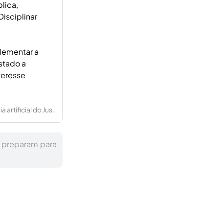
lica,
isciplinar
lementar a
stado a
nteresse
artificial do Jus.
e preparam para