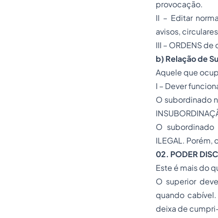
provocação.
II – Editar nor
avisos, circulares
III – ORDENS d
b) Relação de S
Aquele que ocupa
I – Dever funcio
O subordinado nã
INSUBORDINAÇÃ
O subordinado
ILEGAL. Porém, 
02.
PODER DISC
Este é mais do q
O superior deve
quando cabível.
deixa de cumpri