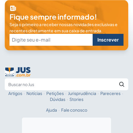
Fique sempre informado!
Seja o primeiro a receber nossas novidades exclusivas e
recentes diretamente em sua caixa de entrada.
Inscrever
Artigos
·
Notícias
·
Petições
·
Jurisprudência
·
Pareceres
·
Fale com a IA
Buscar no Jus
Dúvidas
·
Stories
Ajuda
·
Fale conosco