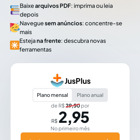
Baixe
arquivos PDF
: imprima ou leia
depois
Navegue
sem anúncios
: concentre-se
mais
Esteja
na frente
: descubra novas
ferramentas
JusPlus
Plano mensal
Plano anual
de R$
29,50
por
2,95
R$
No primeiro mês