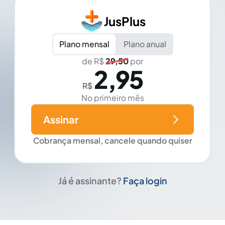
JusPlus
Plano mensal
Plano anual
de R$
29,50
por
2,95
R$
No primeiro mês
Assinar
Cobrança mensal, cancele quando quiser
Já é assinante?
Faça login