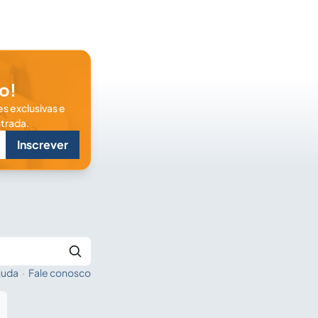
o!
s exclusivas e
trada.
Inscrever
juda
·
Fale conosco
Buscar no Jus