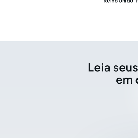
Reino Unido: 
Leia seus
em