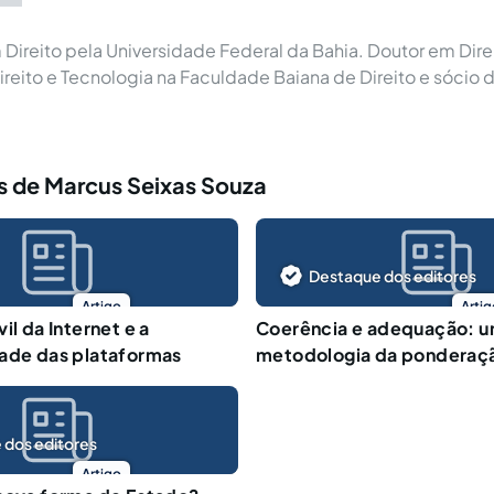
ireito pela Universidade Federal da Bahia. Doutor em Dire
ireito e Tecnologia na Faculdade Baiana de Direito e sócio 
s de Marcus Seixas Souza
Destaque dos editores
Artigo
Artig
il da Internet e a
Coerência e adequação: um
dade das plataformas
metodologia da ponderaçã
 dos editores
Artigo