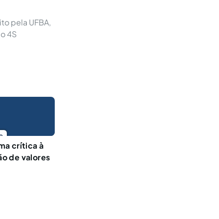
ito pela UFBA,
do 4S
o
a crítica à
o de valores