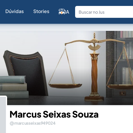
Dúvidas
Stories
IA
Fale com a
Marcus Seixas Souza
marcusseixas949024