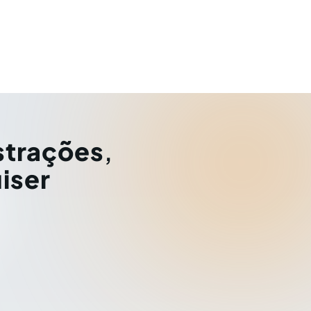
strações
,
iser