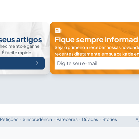
seus artigos
Fique sempre informad
nhecimento e ganhe
Seja o primeiro a receber nossas novidade
 fácil e rápido!
recentes diretamente em sua caixa de en
Petições
·
Jurisprudência
·
Pareceres
·
Dúvidas
·
Stories
A
Fale com a IA