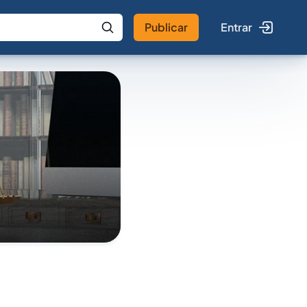
Publicar
Entrar
 IA
Buscar no Jus