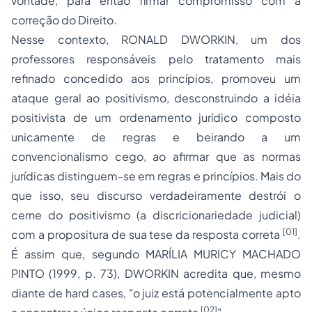
vontade
, para então firmar compromisso com a
correção do Direito.
Nesse contexto, RONALD DWORKIN, um dos
professores responsáveis pelo tratamento mais
refinado concedido aos princípios, promoveu um
ataque geral ao positivismo
, desconstruindo a idéia
positivista de um ordenamento jurídico composto
unicamente de regras e beirando a um
convencionalismo cego, ao afirmar que as normas
jurídicas distinguem-se em regras e princípios. Mais do
que isso, seu discurso verdadeiramente
destrói
o
cerne do
positivismo
(a discricionariedade judicial)
[01]
com a propositura de sua tese da resposta correta
.
É assim que, segundo MARÍLIA MURICY MACHADO
PINTO (1999, p. 73), DWORKIN acredita que, mesmo
diante de
hard cases
, "o juiz está potencialmente apto
[02]