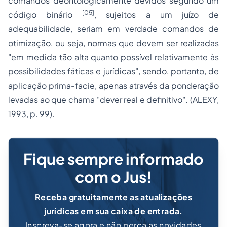
comandos deontologicamente devidos segundo um
[05]
código binário
, sujeitos a um juízo de
adequabilidade, seriam em verdade comandos de
otimização, ou seja, normas que devem ser realizadas
"em medida tão alta quanto possível relativamente às
possibilidades fáticas e jurídicas", sendo, portanto, de
aplicação
prima-facie
, apenas através da ponderação
levadas ao que chama "dever real e definitivo". (ALEXY,
1993, p. 99).
Fique sempre informado
com o Jus!
Receba gratuitamente as atualizações
jurídicas em sua caixa de entrada.
Inscreva-se agora e não perca as novidades