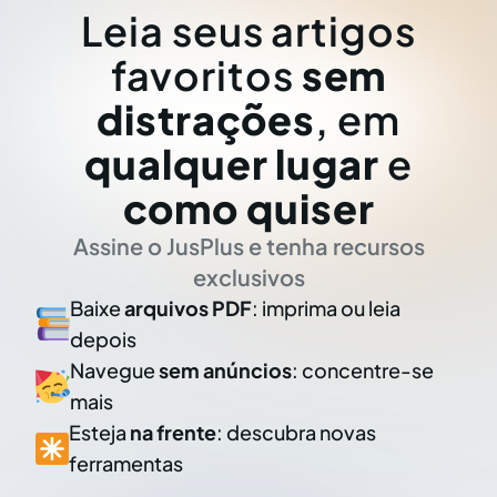
Leia seus artigos
favoritos
sem
distrações
, em
qualquer lugar
e
como quiser
Assine o JusPlus e tenha recursos
exclusivos
Baixe
arquivos PDF
: imprima ou leia
depois
Navegue
sem anúncios
: concentre-se
mais
Esteja
na frente
: descubra novas
ferramentas