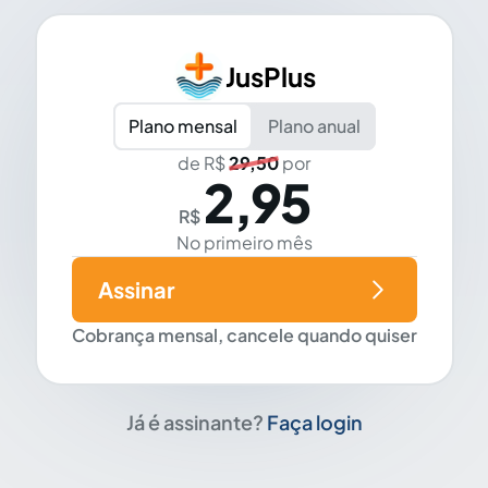
JusPlus
Plano mensal
Plano anual
de R$
29,50
por
2,95
R$
No primeiro mês
Assinar
Cobrança mensal, cancele quando quiser
Já é assinante?
Faça login