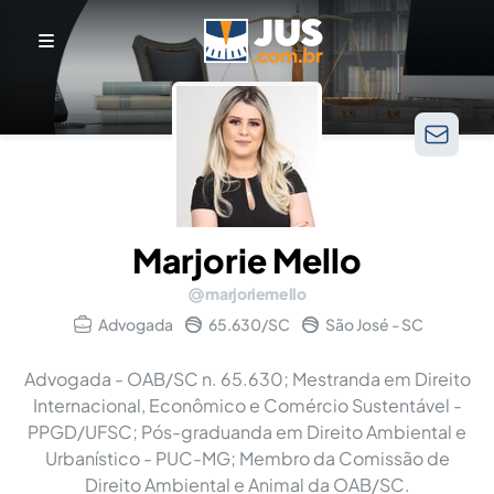
Marjorie Mello
marjoriemello
Advogada
65.630/SC
São José - SC
Advogada - OAB/SC n. 65.630; Mestranda em Direito
Internacional, Econômico e Comércio Sustentável -
PPGD/UFSC; Pós-graduanda em Direito Ambiental e
Urbanístico - PUC-MG; Membro da Comissão de
Direito Ambiental e Animal da OAB/SC.