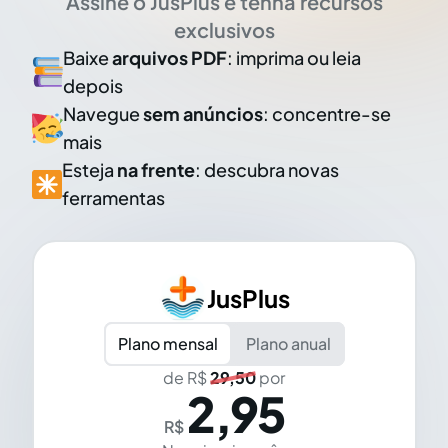
Assine o JusPlus e tenha recursos
exclusivos
Baixe
arquivos PDF
: imprima ou leia
depois
Navegue
sem anúncios
: concentre-se
mais
Esteja
na frente
: descubra novas
ferramentas
JusPlus
Plano mensal
Plano anual
de R$
29,50
por
2,95
R$