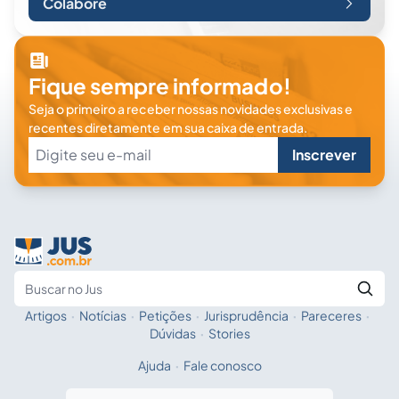
Colabore
Fique sempre informado!
Seja o primeiro a receber nossas novidades exclusivas e
recentes diretamente em sua caixa de entrada.
Inscrever
Artigos
·
Notícias
·
Petições
·
Jurisprudência
·
Pareceres
·
Fale com a IA
Buscar no Jus
Dúvidas
·
Stories
Ajuda
·
Fale conosco