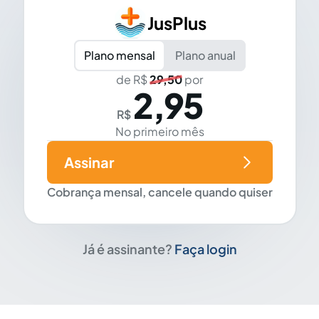
JusPlus
Plano mensal
Plano anual
de R$
29,50
por
2,95
R$
No primeiro mês
Assinar
Cobrança mensal, cancele quando quiser
Já é assinante?
Faça login