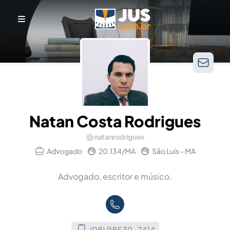
Natan Costa Rodrigues
natanrodrigues
Advogado
20.134/MA
São Luís - MA
Advogado, escritor e músico.
(98) 98539-7414