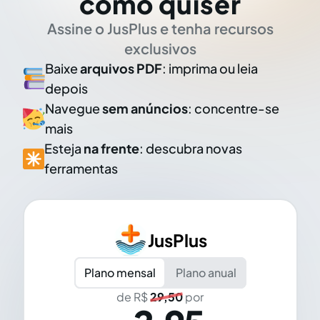
como quiser
Assine o JusPlus e tenha recursos
exclusivos
Baixe
arquivos PDF
: imprima ou leia
depois
Navegue
sem anúncios
: concentre-se
mais
Esteja
na frente
: descubra novas
ferramentas
JusPlus
Plano mensal
Plano anual
de R$
29,50
por