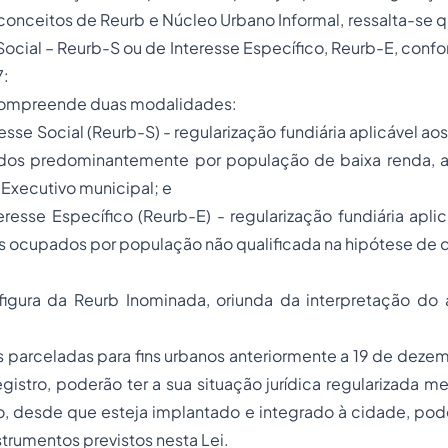
conceitos de Reurb e Núcleo Urbano Informal, ressalta-se 
Social – Reurb-S ou de Interesse Específico, Reurb-E, conforme 
7:
b compreende duas modalidades:
resse Social (Reurb-S) - regularização fundiária aplicável a
dos predominantemente por população de baixa renda, 
Executivo municipal; e
teresse Específico (Reurb-E) - regularização fundiária apli
s ocupados por população não qualificada na hipótese de que
figura da Reurb Inominada, oriunda da interpretação do a
as parceladas para fins urbanos anteriormente a 19 de deze
gistro, poderão ter a sua situação jurídica regularizada me
, desde que esteja implantado e integrado à cidade, pode
nstrumentos previstos nesta Lei.