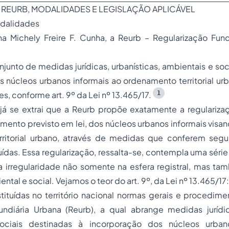
 REURB, MODALIDADES E LEGISLAÇÃO APLICÁVEL
odalidades
a Michely Freire F. Cunha, a Reurb – Regularização Fund
njunto de medidas jurídicas, urbanísticas, ambientais e soc
 núcleos urbanos informais ao ordenamento territorial urb
1
s, conforme art. 9º da Lei nº 13.465/17.
á se extrai que a Reurb propõe exatamente a regularizaçã
ento previsto em lei, dos núcleos urbanos informais visan
ritorial urbano, através de medidas que conferem segur
uídas. Essa regularização, ressalta-se, contempla uma sér
a irregularidade não somente na esfera registral, mas t
ental e social. Vejamos o teor do art. 9º, da Lei nº 13.465/17:
stituídas no território nacional normas gerais e procedime
undiária Urbana (Reurb), a qual abrange medidas jurídica
ociais destinadas à incorporação dos núcleos urban