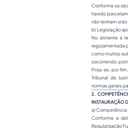
Conforme se obse
havido parcelame
não tenham sido 
b) Legislação ap
No atinente à le
regulamentada pe
como muitos outr
socorrendo, porta
Frisa-se, por f
Tribunal de Jus
normas gerais par
2. COMPETÊNCI
INSTAURAÇÃO 
a) Competência 
Conforme a del
Regularização Fun