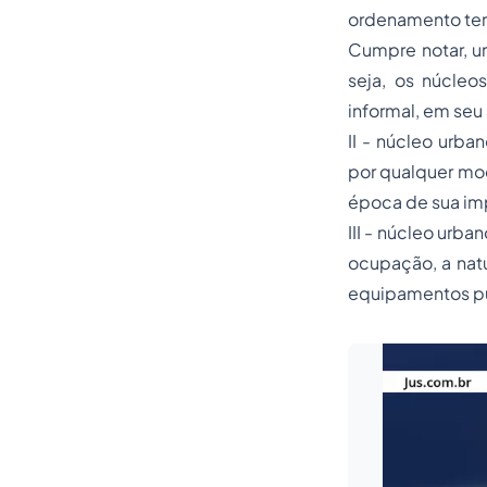
ordenamento terr
Cumpre notar, um
seja, os núcleo
informal, em seu art.
II - núcleo urban
por qualquer mod
época de sua imp
III - núcleo urb
ocupação, a natu
equipamentos púb