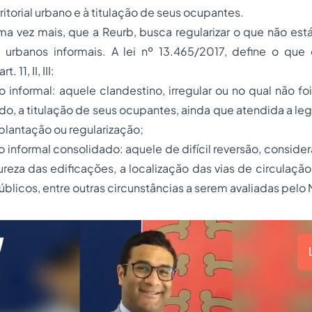
itorial urbano e à titulação de seus ocupantes.
a vez mais, que a Reurb, busca regularizar o que não está
s urbanos informais. A lei nº 13.465/2017, define o que
 11, II, III:
o informal: aquele clandestino, irregular ou no qual não foi 
o, a titulação de seus ocupantes, ainda que atendida a leg
lantação ou regularização;
ano informal consolidado: aquele de difícil reversão, consid
reza das edificações, a localização das vias de circulaçã
licos, entre outras circunstâncias a serem avaliadas pelo 