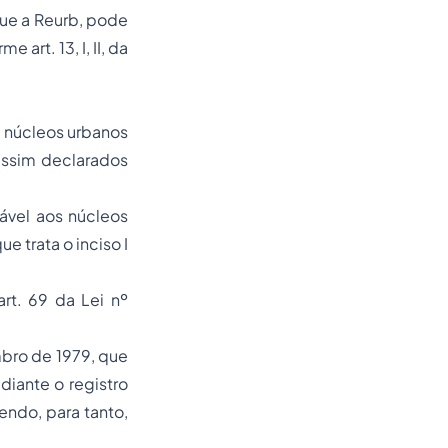
que a Reurb, pode
art. 13, I, II, da
os núcleos urbanos
assim declarados
cável aos núcleos
 trata o inciso I
rt. 69 da Lei nº
mbro de 1979, que
diante o registro
ndo, para tanto,