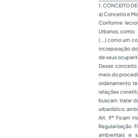
1. CONCEITO DE
a) Conceito e M
Conforme lecion
Urbanos, como:
(...) como um co
incorporação dos
de seus ocupante
Desse conceito j
meio do procedim
ordenamento ter
relações constit
buscam tratar d
urbanístico, ambi
Art. 9º Ficam in
Regularização F
ambientais e s