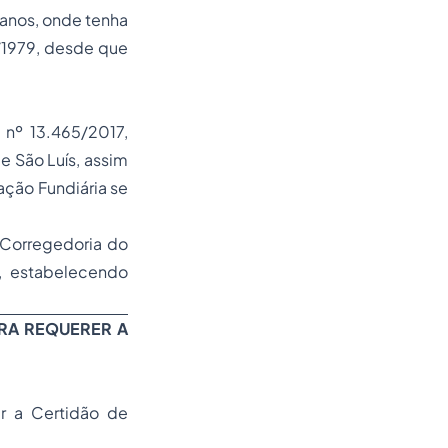
anos, onde tenha
2/1979, desde que
l nº 13.465/2017,
e São Luís, assim
ação Fundiária se
 Corregedoria do
2, estabelecendo
ARA REQUERER A
r a Certidão de