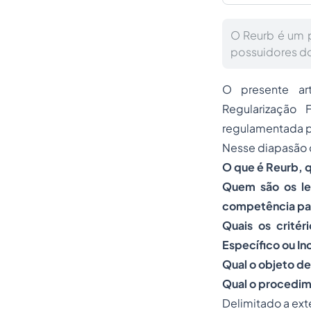
O Reurb é um p
possuidores do
O presente art
Regularização 
regulamentada p
Nesse diapasão 
O que é Reurb, q
Quem são os le
competência par
Quais os critér
Específico ou I
Qual o objeto d
Qual o procedi
Delimitado a ext