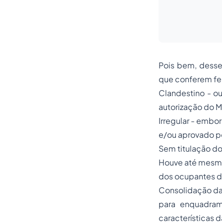
Pois bem, desse 
que conferem fei
Clandestino - o
autorização do M
Irregular - embo
e/ou aprovado p
Sem titulação do
Houve até mesmo 
dos ocupantes do
Consolidação da 
para enquadrame
características 