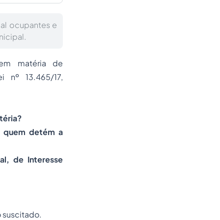
ual ocupantes e
icipal.
s em matéria de
i nº 13.465/17,
téria?
 e quem detém a
al, de Interesse
 suscitado.