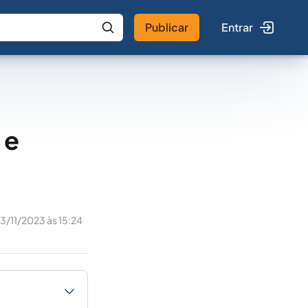
Publicar
Entrar
 IA
Buscar no Jus
 e
3/11/2023 às 15:24