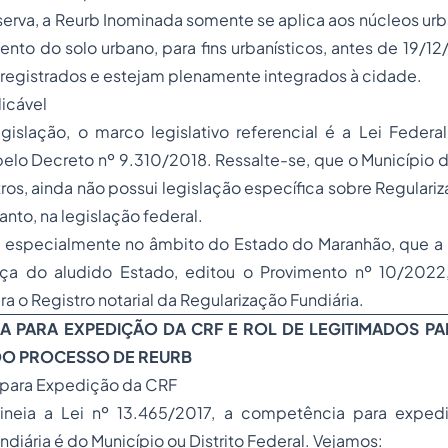
rva, a Reurb Inominada somente se aplica aos núcleos urb
nto do solo urbano, para fins urbanísticos, antes de 19/1
registrados e estejam plenamente integrados à cidade.
licável
gislação, o marco legislativo referencial é a Lei Federa
lo Decreto nº 9.310/2018. Ressalte-se, que o Município d
os, ainda não possui legislação específica sobre Regulariz
nto, na legislação federal.
im, especialmente no âmbito do Estado do Maranhão, que a
tiça do aludido Estado, editou o Provimento nº 10/202
a o Registro notarial da Regularização Fundiária.
A PARA EXPEDIÇÃO DA CRF E ROL DE LEGITIMADOS P
DO PROCESSO DE REURB
para Expedição da CRF
ineia a Lei nº 13.465/2017, a competência para expedi
diária é do Município ou Distrito Federal. Vejamos: