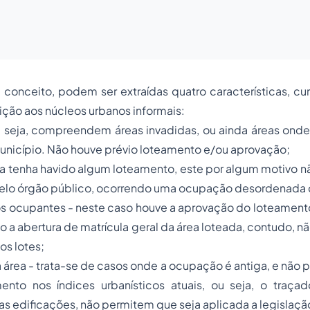
conceito, podem ser extraídas quatro características, cu
ção aos núcleos urbanos informais:
u seja, compreendem áreas invadidas, ou ainda áreas onde
unicípio. Não houve prévio loteamento e/ou aprovação;
ra tenha havido algum loteamento, este por algum motivo n
elo órgão público, ocorrendo uma ocupação desordenada 
s ocupantes - neste caso houve a aprovação do loteamento
a abertura de matrícula geral da área loteada, contudo, nã
s lotes;
área - trata-se de casos onde a ocupação é antiga, e não p
nto nos índices urbanísticos atuais, ou seja, o traça
das edificações, não permitem que seja aplicada a legislação