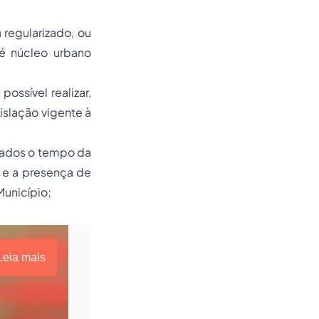
 regularizado, ou
 é núcleo urbano
possível realizar,
islação vigente à
erados o tempo da
o e a presença de
Município;
Leia mais