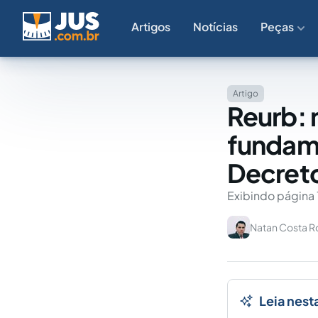
Artigos
Notícias
Peças
Artigo
Reurb: 
fundame
Decreto
Exibindo página 
Natan Costa R
Leia nest