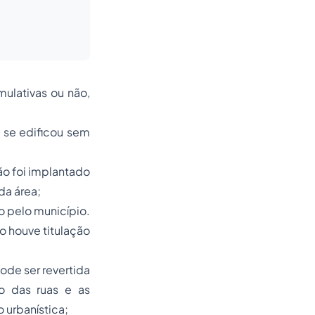
mulativas ou não,
 se edificou sem
ão foi implantado
da área;
 pelo município.
o houve titulação
ode ser revertida
do das ruas e as
 urbanística;