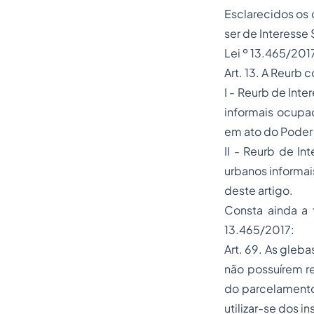
Esclarecidos os 
ser de Interesse 
Lei º 13.465/201
Art. 13. A Reur
I - Reurb de Inte
informais ocupa
em ato do Poder 
II - Reurb de In
urbanos informai
deste artigo.
Consta ainda a 
13.465/2017:
Art. 69. As gleb
não possuírem re
do parcelamento
utilizar-se dos i