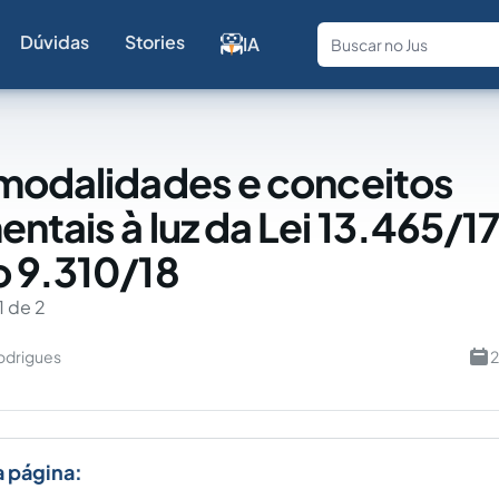
Dúvidas
Stories
IA
Fale com a
modalidades e conceitos
ntais à luz da Lei 13.465/17
 9.310/18
1 de 2
odrigues
2
a página: