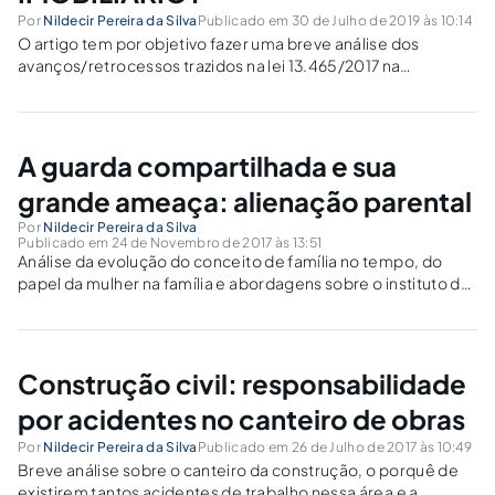
Por
Nildecir Pereira da Silva
Publicado em 30 de Julho de 2019 às 10:14
O artigo tem por objetivo fazer uma breve análise dos
avanços/retrocessos trazidos na lei 13.465/2017 na
Regularização Fundiária do Brasil.
A guarda compartilhada e sua
grande ameaça: alienação parental
Por
Nildecir Pereira da Silva
Publicado em 24 de Novembro de 2017 às 13:51
Análise da evolução do conceito de família no tempo, do
papel da mulher na família e abordagens sobre o instituto da
guarda compartilhada e a forma que os Tribunais estão
tratando do tema.
Construção civil: responsabilidade
por acidentes no canteiro de obras
Por
Nildecir Pereira da Silva
Publicado em 26 de Julho de 2017 às 10:49
Breve análise sobre o canteiro da construção, o porquê de
existirem tantos acidentes de trabalho nessa área e a