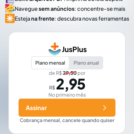
Navegue
sem anúncios
: concentre-se mais
Esteja
na frente
: descubra novas ferramentas
JusPlus
Plano mensal
Plano anual
de R$
29,50
por
2,95
R$
No primeiro mês
Assinar
Cobrança mensal, cancele quando quiser