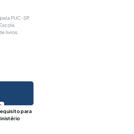
 pela PUC-SP,
Escola
e livros
o
requisito para
inistério