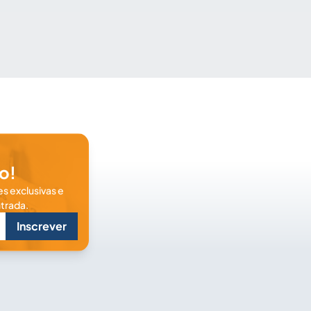
o!
s exclusivas e
trada.
Inscrever