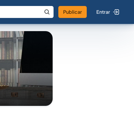
Publicar
Entrar
 IA
Buscar no Jus