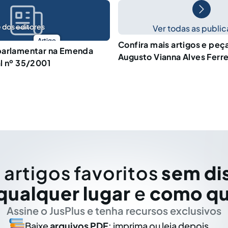
 dos editores
Ver todas as publi
Artigo
Confira mais artigos e peç
parlamentar na Emenda
Augusto Vianna Alves Ferre
l nº 35/2001
 artigos favoritos
sem di
qualquer lugar
e
como qu
Assine o JusPlus e tenha recursos exclusivos
Baixe
arquivos PDF
: imprima ou leia depois