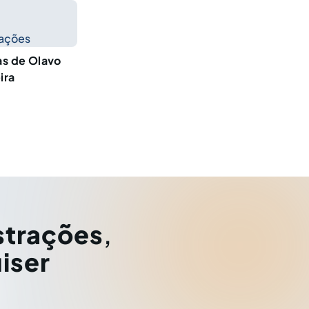
cações
as de Olavo
ira
strações
,
iser