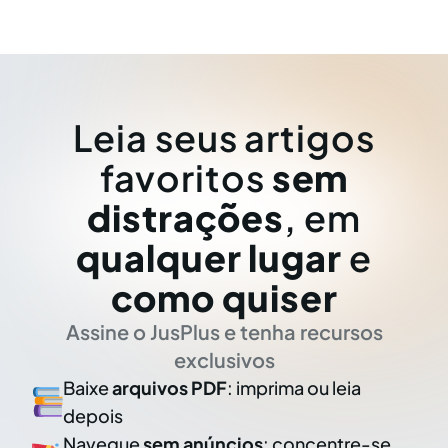
Leia seus artigos
favoritos
sem
distrações
, em
qualquer lugar
e
como quiser
Assine o JusPlus e tenha recursos
exclusivos
Baixe
arquivos PDF
: imprima ou leia
depois
Navegue
sem anúncios
: concentre-se