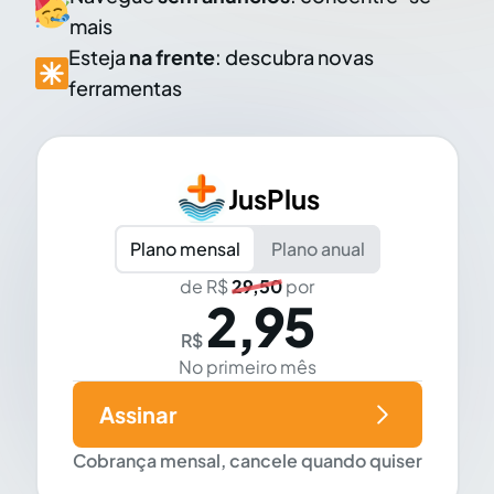
mais
Esteja
na frente
: descubra novas
ferramentas
JusPlus
Plano mensal
Plano anual
de R$
29,50
por
2,95
R$
No primeiro mês
Assinar
Cobrança mensal, cancele quando quiser