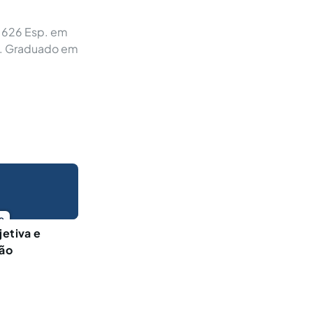
7.626 Esp. em
). Graduado em
o
jetiva e
ção