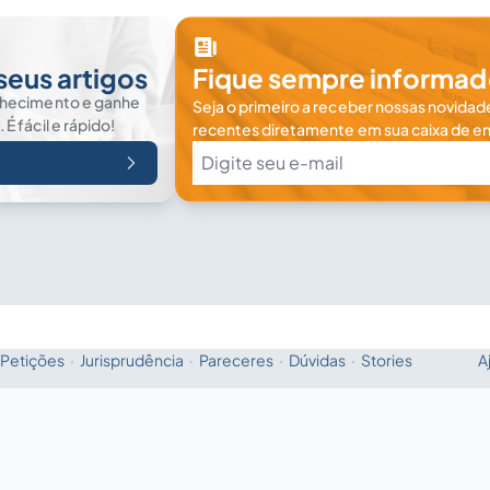
seus artigos
Fique sempre informad
nhecimento e ganhe
Seja o primeiro a receber nossas novidade
 fácil e rápido!
recentes diretamente em sua caixa de en
Petições
·
Jurisprudência
·
Pareceres
·
Dúvidas
·
Stories
A
Fale com a IA