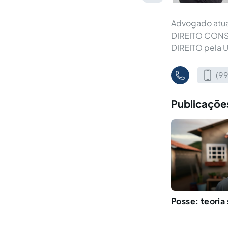
Advogado atua
DIREITO CONST
DIREITO pela U
(9
Publicações
Posse: teoria 