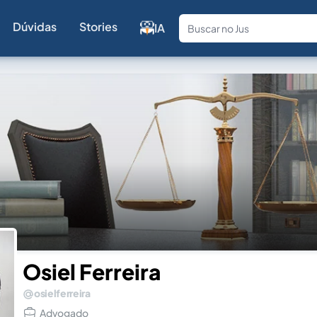
Dúvidas
Stories
IA
Fale com a
Osiel Ferreira
osielferreira
Advogado