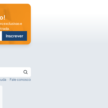
o!
s exclusivas e
trada.
Inscrever
juda
·
Fale conosco
Buscar no Jus