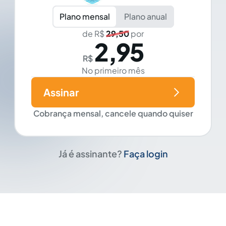
Plano mensal
Plano anual
de R$
29,50
por
2,95
R$
No primeiro mês
Assinar
Cobrança mensal, cancele quando quiser
Já é assinante?
Faça login