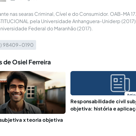
nte nas searas Criminal, Cível e do Consumidor. OAB-MA 1
ITUCIONAL pela Universidade Anhanguera-Uniderp (2017
niversidade Federal do Maranhão (2017).
9) 98409-0190
 de Osiel Ferreira
Artig
Responsabilidade civil sub
objetiva: história e aplica
subjetiva x teoria objetiva