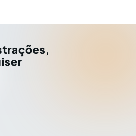
strações
,
iser