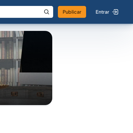
Publicar
Entrar
 IA
Buscar no Jus