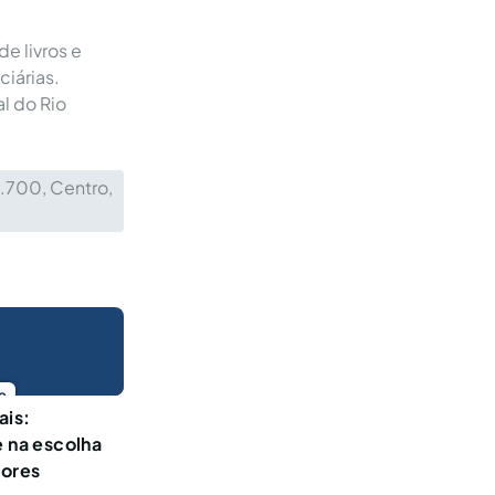
e livros e
ciárias.
l do Rio
2.700, Centro,
o
ais:
e na escolha
dores