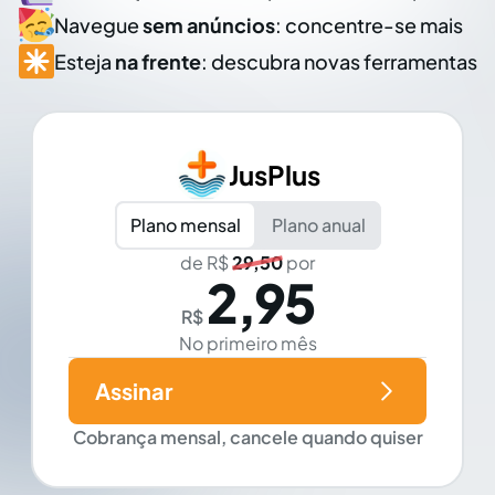
Navegue
sem anúncios
: concentre-se mais
Esteja
na frente
: descubra novas ferramentas
JusPlus
Plano mensal
Plano anual
de R$
29,50
por
2,95
R$
No primeiro mês
Assinar
Cobrança mensal, cancele quando quiser