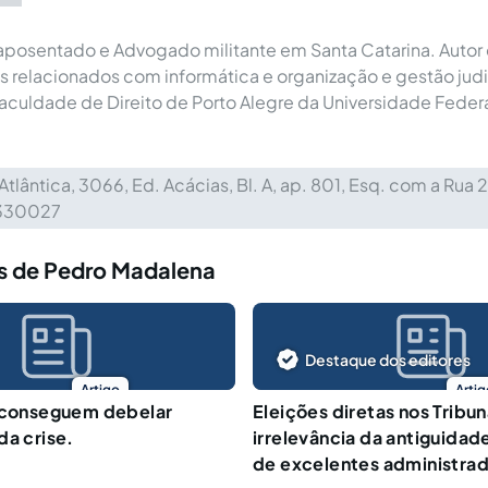
o aposentado e Advogado militante em Santa Catarina. Autor d
cos relacionados com informática e organização e gestão judi
culdade de Direito de Porto Alegre da Universidade Federa
 Atlântica, 3066, Ed. Acácias, Bl. A, ap. 801, Esq. com a Rua 
330027
s de Pedro Madalena
Destaque dos editores
Artigo
Artig
o conseguem debelar
Eleições diretas nos Tribun
da crise.
irrelevância da antiguidad
de excelentes administra