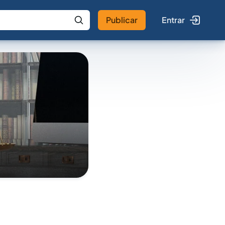
Publicar
Entrar
 IA
Buscar no Jus