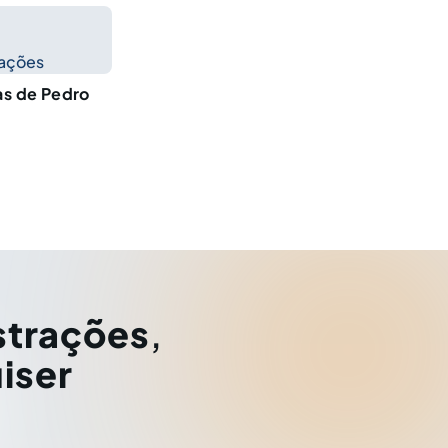
cações
as de Pedro
strações
,
iser