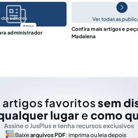
 dos editores
Ver todas as publi
Artigo
Confira mais artigos e peç
ara administrador
Madalena
 artigos favoritos
sem di
qualquer lugar
e
como qu
Assine o JusPlus e tenha recursos exclusivos
Baixe
arquivos PDF
: imprima ou leia depois