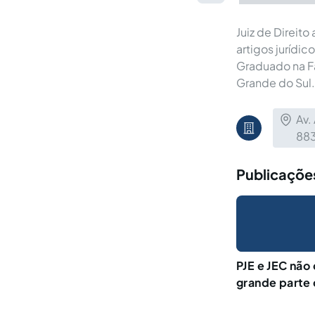
Juiz de Direit
artigos jurídi
Graduado na Fa
Grande do Sul.
Av.
88
Publicaçõe
PJE e JEC nã
grande parte 