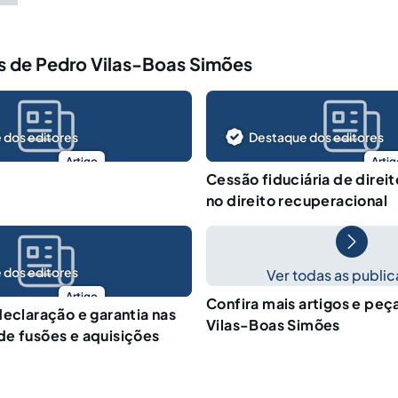
s de Pedro Vilas-Boas Simões
 dos editores
Destaque dos editores
Artigo
Artig
Cessão fiduciária de direit
no direito recuperacional
 dos editores
Ver todas as publi
Artigo
Confira mais artigos e peç
declaração e garantia nas
Vilas-Boas Simões
e fusões e aquisições