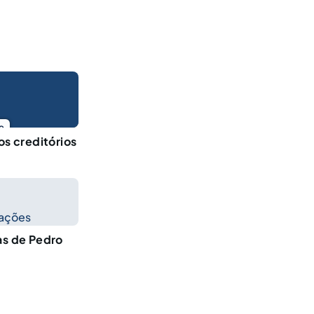
o
os creditórios
cações
as de Pedro