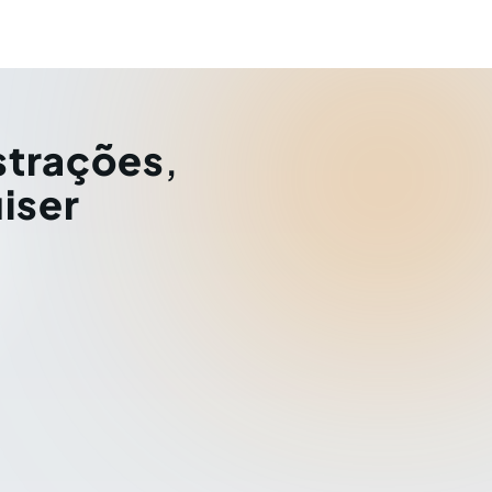
strações
,
iser