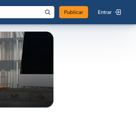
Publicar
Entrar
 IA
Buscar no Jus