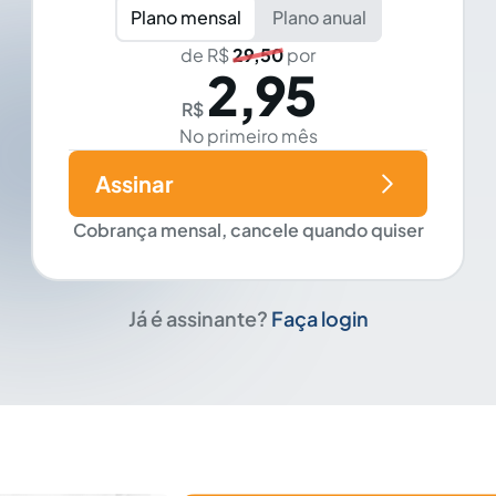
Plano mensal
Plano anual
de R$
29,50
por
2,95
R$
No primeiro mês
Assinar
Cobrança mensal, cancele quando quiser
Já é assinante?
Faça login