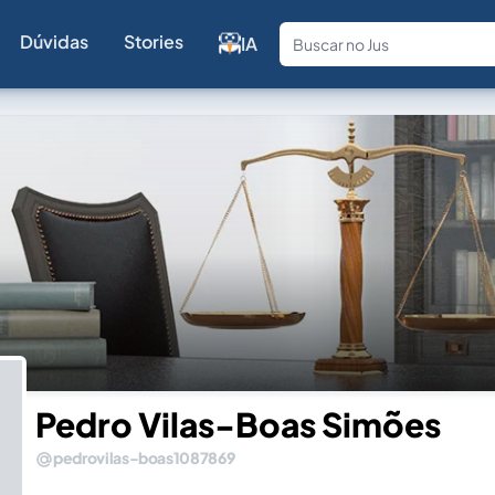
Dúvidas
Stories
IA
Fale com a
Pedro Vilas-Boas Simões
pedrovilas-boas1087869