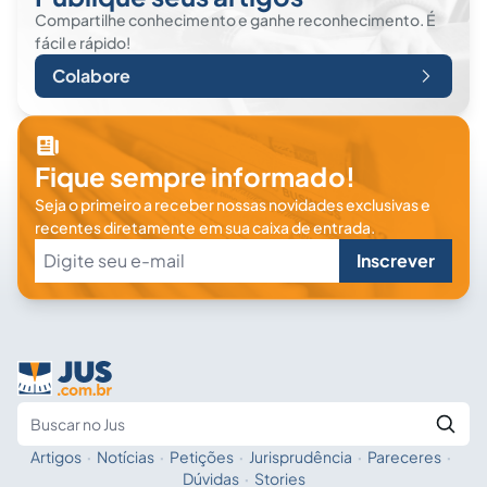
Compartilhe conhecimento e ganhe reconhecimento. É
fácil e rápido!
Colabore
Fique sempre informado!
Seja o primeiro a receber nossas novidades exclusivas e
recentes diretamente em sua caixa de entrada.
Inscrever
Artigos
·
Notícias
·
Petições
·
Jurisprudência
·
Pareceres
·
Fale com a IA
Buscar no Jus
Dúvidas
·
Stories