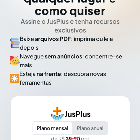
como quiser
Assine o JusPlus e tenha recursos
exclusivos
Baixe
arquivos PDF
: imprima ou leia
depois
Navegue
sem anúncios
: concentre-se
mais
Esteja
na frente
: descubra novas
ferramentas
JusPlus
Plano mensal
Plano anual
de R$
29,50
por