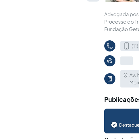
Advogada pós-g
Processo do Tr
Fundação Getú
(1
Av. 
Mor
Publicações
Destaque