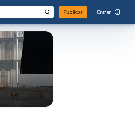
Publicar
Entrar
 IA
Buscar no Jus