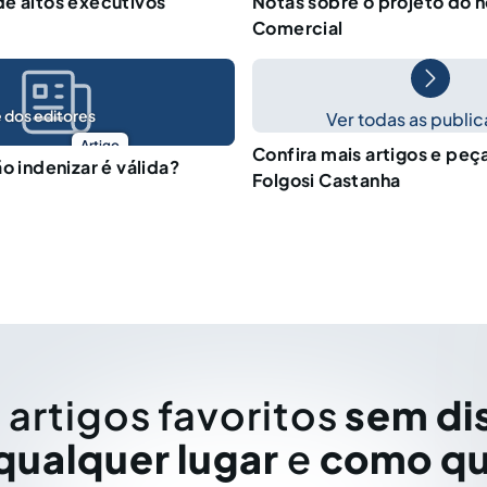
e altos executivos
Notas sobre o projeto do 
Comercial
 dos editores
Ver todas as publi
Artigo
Confira mais artigos e peça
o indenizar é válida?
Folgosi Castanha
 artigos favoritos
sem di
qualquer lugar
e
como qu