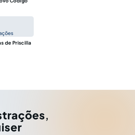
novo Código
cações
s de Priscilla
strações
,
iser