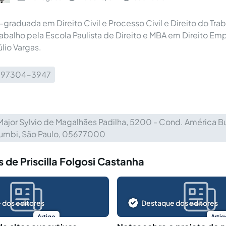
raduada em Direito Civil e Processo Civil e Direito do Trab
abalho pela Escola Paulista de Direito e MBA em Direito Emp
lio Vargas.
1) 97304-3947
Major Sylvio de Magalhães Padilha, 5200 - Cond. América Bu
umbi, São Paulo, 05677000
 de Priscilla Folgosi Castanha
 dos editores
Destaque dos editores
Artigo
Artig