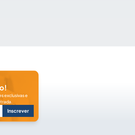
o!
s exclusivas e
trada.
Inscrever