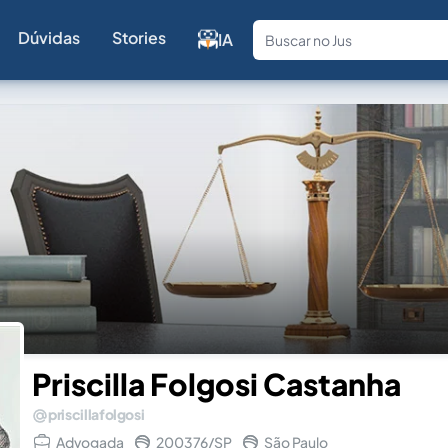
Dúvidas
Stories
IA
Fale com a
Priscilla Folgosi Castanha
priscillafolgosi
Advogada
200376/SP
São Paulo