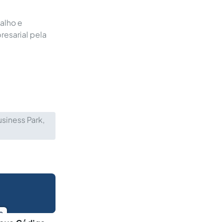
alho e
resarial pela
siness Park,
o