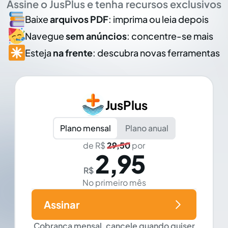
Assine o JusPlus e tenha recursos exclusivos
Baixe
arquivos PDF
: imprima ou leia depois
Navegue
sem anúncios
: concentre-se mais
Esteja
na frente
: descubra novas ferramentas
JusPlus
Plano mensal
Plano anual
de R$
29,50
por
2,95
R$
No primeiro mês
Assinar
Cobrança mensal, cancele quando quiser