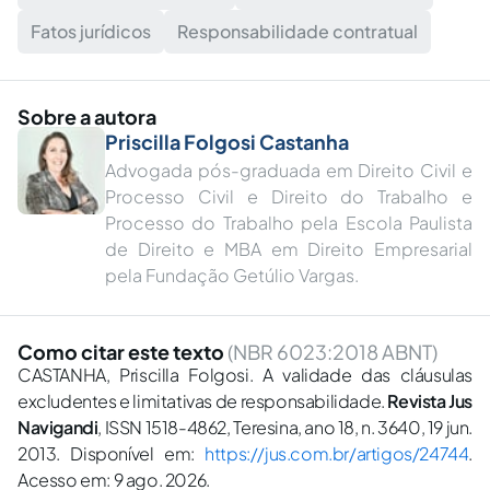
Fatos jurídicos
Responsabilidade contratual
Sobre a autora
Priscilla Folgosi Castanha
Advogada pós-graduada em Direito Civil e
Processo Civil e Direito do Trabalho e
Processo do Trabalho pela Escola Paulista
de Direito e MBA em Direito Empresarial
pela Fundação Getúlio Vargas.
Como citar este texto
(NBR 6023:2018 ABNT)
CASTANHA, Priscilla Folgosi. A validade das cláusulas
excludentes e limitativas de responsabilidade.
Revista Jus
Navigandi
, ISSN 1518-4862, Teresina, ano 18, n. 3640, 19 jun.
2013. Disponível em:
https://jus.com.br/artigos/24744
.
Acesso em: 9 ago. 2026.