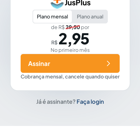
JusPlus
Plano mensal
Plano anual
de R$
29,50
por
2,95
R$
No primeiro mês
Assinar
Cobrança mensal, cancele quando quiser
Já é assinante?
Faça login