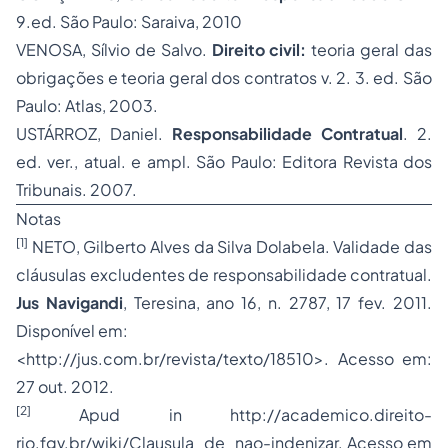
9.ed. São Paulo: Saraiva, 2010
VENOSA, Sílvio de Salvo.
Direito civil:
teoria geral das
obrigações e teoria geral dos contratos v. 2. 3. ed. São
Paulo: Atlas, 2003.
USTÁRROZ, Daniel.
Responsabilidade Contratual
. 2.
ed. ver., atual. e ampl. São Paulo: Editora Revista dos
Tribunais. 2007.
Notas
[1]
NETO, Gilberto Alves da Silva Dolabela. Validade das
cláusulas excludentes de responsabilidade contratual.
Jus Navigandi
, Teresina, ano 16, n. 2787, 17 fev. 2011.
Disponível em:
<
http://jus.com.br/revista/texto/18510
>. Acesso em:
27 out. 2012.
[2]
Apud in http://academico.direito-
rio.fgv.br/wiki/Clausula_de_nao-indenizar. Acesso em