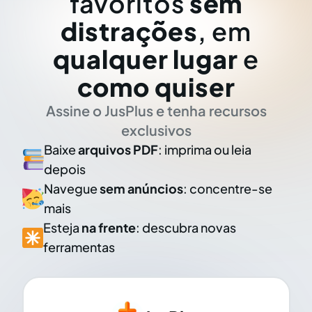
favoritos
sem
distrações
, em
qualquer lugar
e
como quiser
Assine o JusPlus e tenha recursos
exclusivos
Baixe
arquivos PDF
: imprima ou leia
depois
Navegue
sem anúncios
: concentre-se
mais
Esteja
na frente
: descubra novas
ferramentas