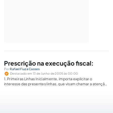
Prescrição na execução fiscal:
Por
Rafael Fiuza Casses
Destacado em 13 de Junho de 2005 às 00:00
1. Primeiras Linhas Inicialmente, importa explicitar o
interesse das presentes linhas, que visam chamar a atenção
para a possibilidade de se argüir prescrição do crédito
tributário, ou daqueles a ele equiparado, por meio do
conhecido expediente de defesa de pré-executividade…