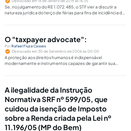
Destacado em 14 de Janeiro de 2019 às 16:35
Se, no julgamento do RE 1.072.485, o STF vier a discutir a
natureza jurídica do terço de férias para fins de incidência da
contribuição previdenciária patronal, estará se afastando do
caminho trilhado no RE 565.160.
O "taxpayer advocate":
Por
Rafael Fiuza Casses
Destacado em 30 de Setembro de 2006 às 00:00
A proteção aos direitos humanos é indispensável
modernamente e instrumentos capazes de garantir sua
eficácia devem ser pensados e implementados. Não se
pode admitir que por insuficiência de meios o cidadão fique
ao sabor dos atos administrativos e tenha determinada…
A ilegalidade da Instrução
Normativa SRF nº 599/05, que
cuidou da isenção de Imposto
sobre a Renda criada pela Lei nº
11.196/05 (MP do Bem)