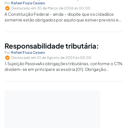
Por
Rafael Fiuza Casses
Destacado em 20 de Março de 2006 às 00:00
A Constituição Federal – ainda – dispõe que os cidadãos
somente estão obrigados por aquilo que estiver previsto em
lei, estabelecendo assim o princípio da legalidade. Esse
princípio, combinado com a sistemática kelseniana de nosso
ordenamento jurídico, resulta na necessária…
Responsabilidade tributária:
Por
Rafael Fiuza Casses
Destacado em 01 de Agosto de 2005 às 00:00
1.Sujeição PassivaAs obrigações tributárias, conforme o CTN,
dividem-se em principal e acessória [01]. Obrigação
principal é o pagamento da quantia apurada por força da
incidência da regra-matriz de determinado tributo, bem
como a multa imposta pelo descumprimento de obrigação
legal.…