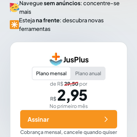
Navegue
sem anúncios
: concentre-se
mais
Esteja
na frente
: descubra novas
ferramentas
JusPlus
Plano mensal
Plano anual
de R$
29,50
por
2,95
R$
No primeiro mês
Assinar
Cobrança mensal, cancele quando quiser