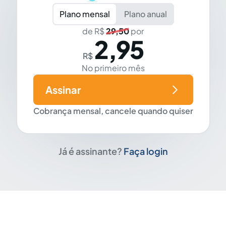
Plano mensal
Plano anual
de R$
29,50
por
2,95
R$
No primeiro mês
Assinar
Cobrança mensal, cancele quando quiser
Já é assinante?
Faça login