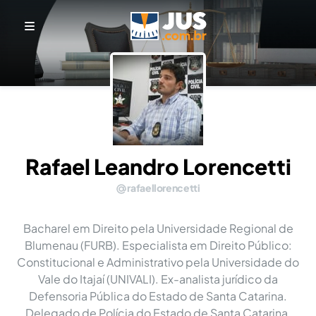
Rafael Leandro Lorencetti
rafaellorencetti
Bacharel em Direito pela Universidade Regional de
Blumenau (FURB). Especialista em Direito Público:
Constitucional e Administrativo pela Universidade do
Vale do Itajaí (UNIVALI). Ex-analista jurídico da
Defensoria Pública do Estado de Santa Catarina.
Delegado de Polícia do Estado de Santa Catarina.