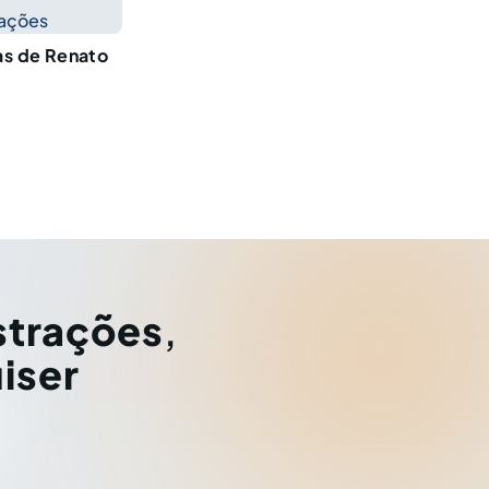
cações
as de Renato
strações
,
iser