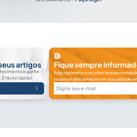
seus artigos
Fique sempre informad
nhecimento e ganhe
Seja o primeiro a receber nossas novidade
 fácil e rápido!
recentes diretamente em sua caixa de en