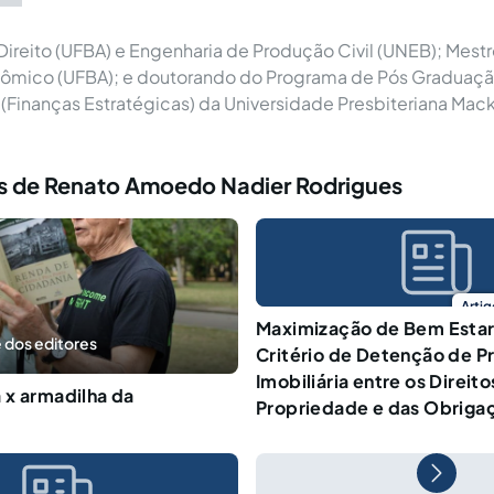
reito (UFBA) e Engenharia de Produção Civil (UNEB); Mestr
nômico (UFBA); e doutorando do Programa de Pós Graduaç
(Finanças Estratégicas) da Universidade Presbiteriana Mac
s de Renato Amoedo Nadier Rodrigues
Artig
Maximização de Bem Estar 
 dos editores
Critério de Detenção de P
Imobiliária entre os Direito
 x armadilha da
Propriedade e das Obriga