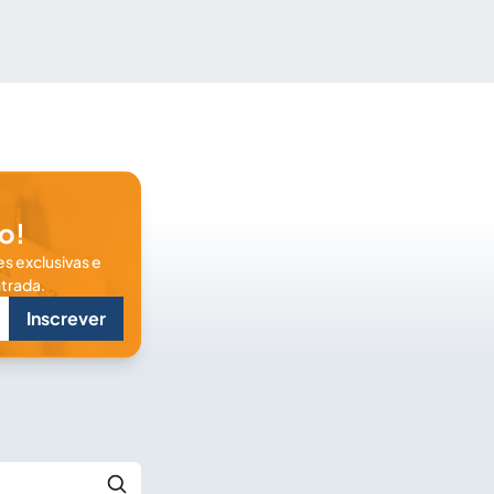
o!
s exclusivas e
trada.
Inscrever