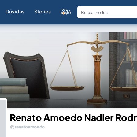
Dúvidas
Stories
IA
Fale com a
Renato Amoedo Nadier Rodr
renatoamoedo