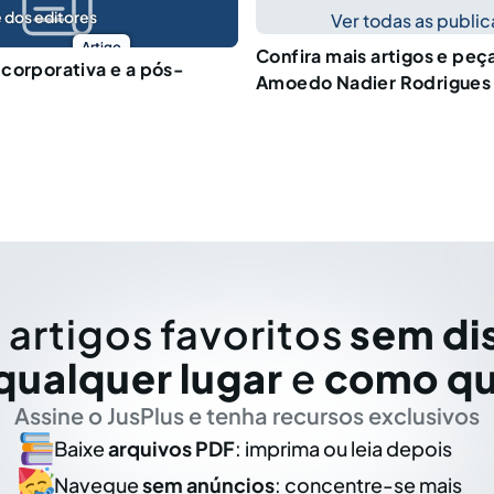
 dos editores
Ver todas as publi
Artigo
Confira mais artigos e peç
corporativa e a pós-
Amoedo Nadier Rodrigues
 artigos favoritos
sem di
qualquer lugar
e
como qu
Assine o JusPlus e tenha recursos exclusivos
Baixe
arquivos PDF
: imprima ou leia depois
Navegue
sem anúncios
: concentre-se mais