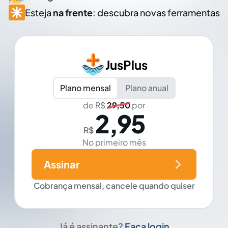
Esteja
na frente
: descubra novas ferramentas
JusPlus
Plano mensal
Plano anual
de R$
29,50
por
2,95
R$
No primeiro mês
Assinar
Cobrança mensal, cancele quando quiser
Já é assinante?
Faça login