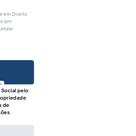
e em Direito
ão em
kenzie.
o
Social pelo
ropriedade
s de
ções