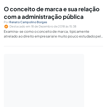
observar alguns requisitos que legitimam a instituição da
referida taxa condominial.
O conceito de marca e sua relação
com a administração pública
Por
Renato Campolino Borges
Destacado em 18 de Dezembro de 2018 às 15:38
Examina-se como o conceito de marca, tipicamente
atrelado ao direito empresarial e muito pouco estudado pelo
direito público, pode ser atrelado à administração pública.