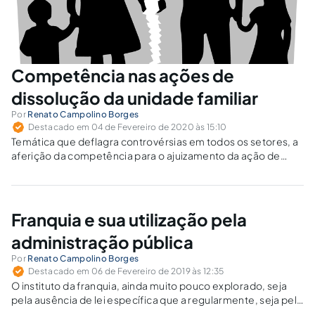
Competência nas ações de
dissolução da unidade familiar
Por
Renato Campolino Borges
Destacado em 04 de Fevereiro de 2020 às 15:10
Temática que deflagra controvérsias em todos os setores, a
aferição da competência para o ajuizamento da ação de
dissolução do núcleo familiar é objeto de incessantes
discussões: no conflito entre a escolha de competência
protetiva ao filho menor e à mulher em situação de violência,
qual deve prevalecer?
Franquia e sua utilização pela
administração pública
Por
Renato Campolino Borges
Destacado em 06 de Fevereiro de 2019 às 12:35
O instituto da franquia, ainda muito pouco explorado, seja
pela ausência de lei específica que a regularmente, seja pelo
medo, intrínseco ao ser humano, de se comportar diante do