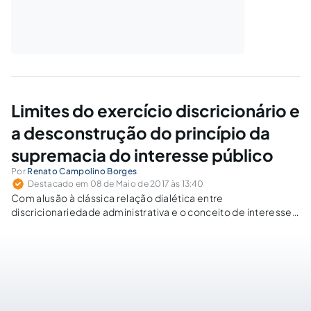
Limites do exercício discricionário e
a desconstrução do princípio da
supremacia do interesse público
Por
Renato Campolino Borges
Destacado em 08 de Maio de 2017 às 13:40
Com alusão à clássica relação dialética entre
discricionariedade administrativa e o conceito de interesse
público, o presente artigo tem como propósito rediscutir a
matéria sob o paradigma da participação popular na
construção decisória administrativa.