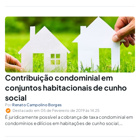
novo, representa potencialmente uma maneira bastante
eficaz de auxiliar a administração pública a angariar seus
objetivos.
Contribuição condominial em
conjuntos habitacionais de cunho
social
Por
Renato Campolino Borges
Destacado em 05 de Fevereiro de 2019 às 14:25
É juridicamente possível a cobrança de taxa condominial em
condomínios edilícios em habitações de cunho social,
adquiridas pelo Programa Minha Casa Minha Vida ou outro
subsidiado pelo Poder Público. No entanto, há de se