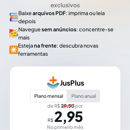
exclusivos
Baixe
arquivos PDF
: imprima ou leia
depois
Navegue
sem anúncios
: concentre-se
mais
Esteja
na frente
: descubra novas
ferramentas
JusPlus
Plano mensal
Plano anual
de R$
29,50
por
2,95
R$
No primeiro mês