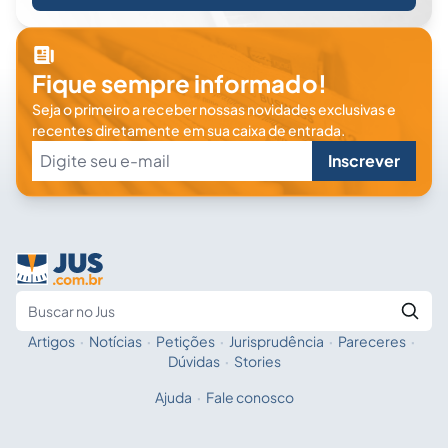
Fique sempre informado!
Seja o primeiro a receber nossas novidades exclusivas e
recentes diretamente em sua caixa de entrada.
Inscrever
Artigos
·
Notícias
·
Petições
·
Jurisprudência
·
Pareceres
·
Fale com a IA
Buscar no Jus
Dúvidas
·
Stories
Ajuda
·
Fale conosco